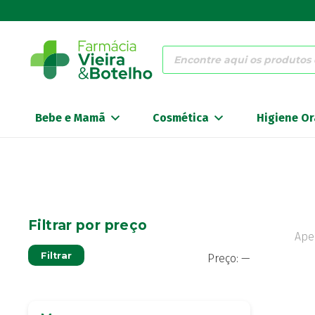
Products
search
Bebe e Mamã
Cosmética
Higiene Or
Filtrar por preço
Ape
Preço
Preço
Filtrar
Preço:
—
mínimo
máximo