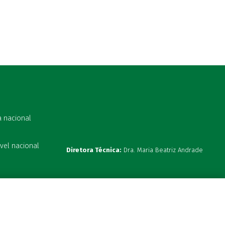
a nacional
vel nacional
Diretora Técnica:
Dra. Maria Beatriz Andrade
s 19:00h
ta hoje