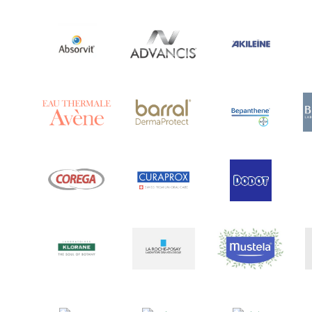
Ananase
(1)
Androcare
(1)
Anidrosan
(1)
Ansiwell
(2)
Anthelmin
(1)
Antigrippine
(2)
Aposán
(65)
Aptamil
(16)
Aquilea
(3)
Aquoral
(1)
Arcalion
(1)
Arcid
(2)
Aredsan
(1)
Arkopharma
(57)
Armolipid
(1)
Arnidol
(3)