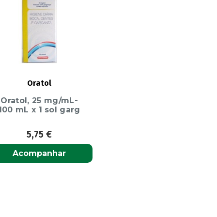
Oratol
Oratol, 25 mg/mL-
100 mL x 1 sol garg
5,75
€
Acompanhar