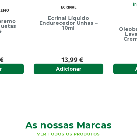
ECRINAL
Ecrinal Líquido
OLEO
o
Endurecedor Unhas –
s
10ml
Oleoban P
Lavante 
Creme Di
13,99
€
12
Adicionar
Adici
As nossas Marcas
VER TODOS OS PRODUTOS