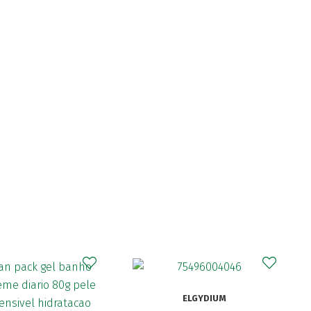
ELGYDIUM
C