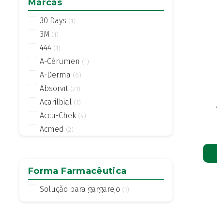
Marcas
30 Days
(1)
3M
(1)
444
(1)
A-Cérumen
(1)
A-Derma
(6)
Absorvit
(21)
Acarilbial
(1)
Accu-Chek
(4)
Acmed
(2)
Actifed
(2)
Actius
(4)
Activsil
Forma Farmacêutica
(2)
Actreen
(1)
Solução para gargarejo
(1)
Actronadol
(1)
Acutil
(3)