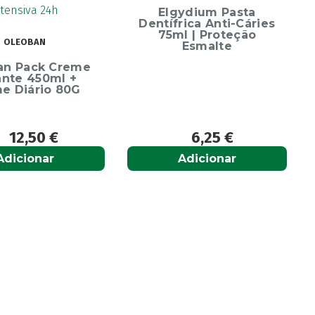
Esc
Elgydium Pasta
Dentífrica Anti-Cáries
75ml | Proteção
BAN
Esmalte
ack Creme
450ml +
ário 80G
,50
€
6,25
€
onar
Adicionar