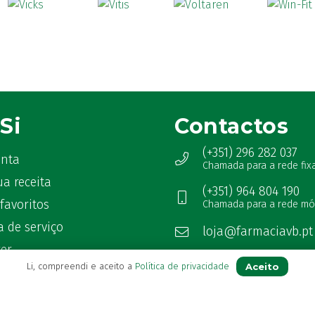
Si
Contactos
(+351) 296 282 037
onta
Chamada para a rede fix
ua receita
(+351) 964 804 190
favoritos
Chamada para a rede mó
 de serviço
loja@farmaciavb.pt
ter
Abertos de 2ª a 6ª das 9:00h à
Aceito
Li, compreendi e aceito a
Política de privacidade
as Frequentes
Sábados das 9:00h às 13:00h
Ver Farmácia de Serviço aber