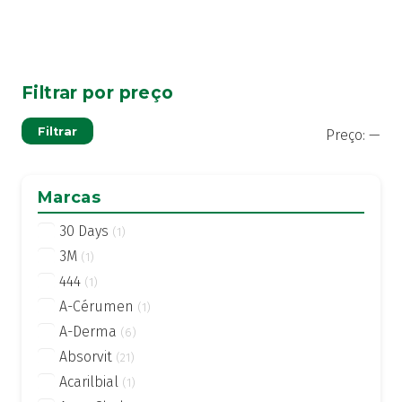
Filtrar por preço
Pre
Pre
Filtrar
Preço:
—
mí
má
Marcas
30 Days
(1)
3M
(1)
444
(1)
A-Cérumen
(1)
A-Derma
(6)
Absorvit
(21)
Acarilbial
(1)