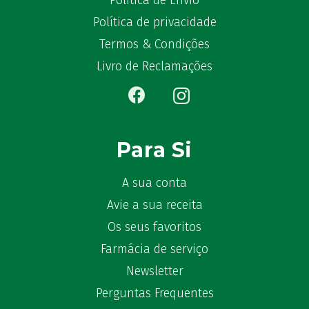
Política de Envio
Bekunis
(2)
Política de privacidade
Bêlisina
(1)
Ben-u-gripe
Termos & Condições
(1)
Ben-U-Ron
(6)
Livro de Reclamações
Benaderma
(1)
Benflux
(4)
Benylin
(1)
Benzac
(2)
Para Si
Benzacare
(2)
Bepanthen
(5)
A sua conta
Bepanthene
(10)
Avie a sua receita
Bequisan
(1)
Os seus favoritos
Betadine
(9)
Farmácia de serviço
Beter
(16)
Newsletter
Bexident
(7)
Perguntas Frequentes
Bi-Oralsuero
(1)