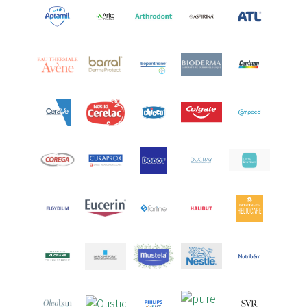
Aquilea
(3)
Aquoral
(1)
Arcalion
(1)
Arcid
(2)
Aredsan
(1)
Arkopharma
(57)
Armolipid
(1)
Arnidol
(3)
Arnigel
(1)
Artelac
(4)
Arterin
(3)
Arthrodont
(6)
ArtiActive
(2)
Artrocomplet
(1)
Artrozen
(1)
Aspegic
(1)