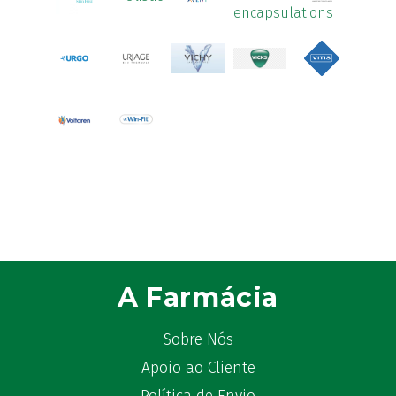
Aspirina
(4)
Astrilax
(1)
ATL
(12)
Atyflor
(2)
Audispray
(2)
Avène
(88)
Azora
(1)
B-Lift
(2)
Baciginal
(2)
Bailleul Dermatologie
(4)
balene by Bexident
(6)
Bambo Nature
(1)
A Farmácia
Barral
(18)
BD
(4)
Sobre Nós
Bebegel
(1)
Apoio ao Cliente
Becozyme
(2)