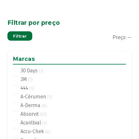
Filtrar por preço
Pre
Pre
Filtrar
Preço:
—
mí
má
Marcas
30 Days
(1)
3M
(1)
444
(1)
A-Cérumen
(1)
A-Derma
(6)
Absorvit
(21)
Acarilbial
(1)
Accu-Chek
(4)