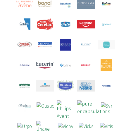
Aquoral
(1)
Arcalion
(1)
Arcid
(2)
Aredsan
(1)
Arkopharma
(57)
Armolipid
(1)
Arnidol
(3)
Arnigel
(1)
Artelac
(4)
Arterin
(3)
Arthrodont
(6)
ArtiActive
(2)
Artrocomplet
(1)
Artrozen
(1)
Aspegic
(1)
Aspirina
(4)