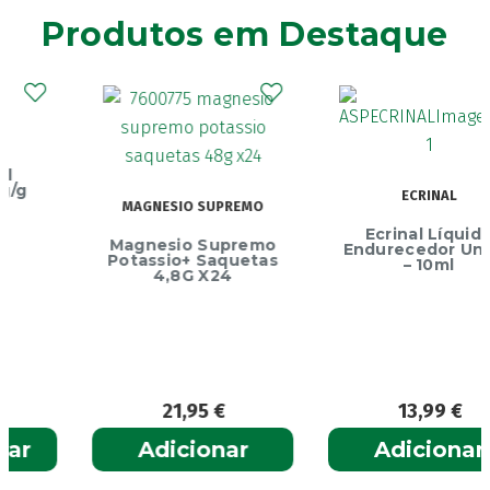
Agiolax
(2)
Produtos em Destaque
Ainara
(1)
Akildia
(1)
Akileïne
(14)
Akilhiver
(1)
Alanerv
(1)
Alasod
(1)
ECRINAL
MAGNESIO SUPREMO
Alcura
(1)
Ecrinal Líquido
Magnesio Supremo
Alerjon
Endurecedor Unhas
(1)
Potassio+ Saquetas
– 10ml
4,8G X24
Algasiv
(2)
Algesal
(1)
Aliand
(2)
Alifar
(1)
Alka-Seltzer
(1)
21,95
€
13,99
€
ALL TEST
(3)
Adicionar
Adicionar
Allergodil
(2)