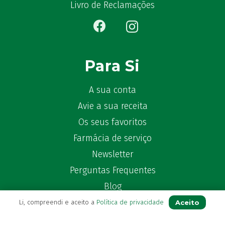
Bêlisina
(1)
Livro de Reclamações
Ben-u-gripe
(1)
Ben-U-Ron
(6)
Benaderma
(1)
Benflux
(4)
Para Si
Benylin
(1)
Benzac
(2)
A sua conta
Benzacare
(2)
Avie a sua receita
Bepanthen
(5)
Os seus favoritos
Bepanthene
(10)
Farmácia de serviço
Bequisan
(1)
Newsletter
Betadine
(9)
Perguntas Frequentes
Beter
(16)
Bexident
Blog
(7)
Bi-Oralsuero
(1)
Aceito
Li, compreendi e aceito a
Política de privacidade
Biafine
(2)