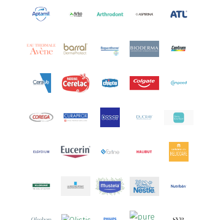
Arcalion
(1)
Arcid
(2)
Aredsan
(1)
Arkopharma
(57)
Armolipid
(1)
Arnidol
(3)
Arnigel
(1)
Artelac
(4)
Arterin
(3)
Arthrodont
(6)
ArtiActive
(2)
Artrocomplet
(1)
Artrozen
(1)
Aspegic
(1)
Aspirina
(4)
Astrilax
(1)