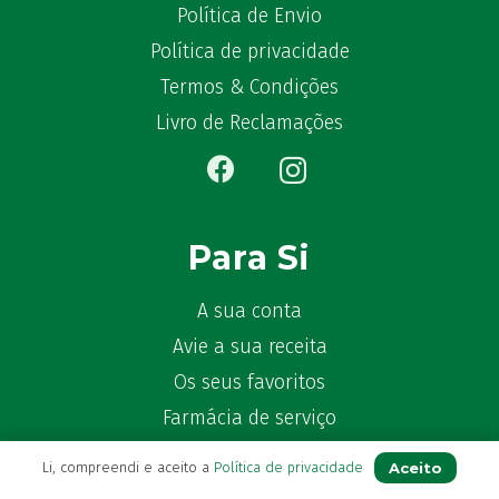
Política de Envio
Ben-u-gripe
(1)
Política de privacidade
Ben-U-Ron
(6)
Benaderma
Termos & Condições
(1)
Benflux
(4)
Livro de Reclamações
Benylin
(1)
Benzac
(2)
Benzacare
(2)
Bepanthen
(5)
Para Si
Bepanthene
(10)
Bequisan
(1)
A sua conta
Betadine
(9)
Avie a sua receita
Beter
(16)
Os seus favoritos
Bexident
(7)
Farmácia de serviço
Bi-Oralsuero
(1)
Newsletter
Biafine
(2)
Aceito
Li, compreendi e aceito a
Política de privacidade
Perguntas Frequentes
Bio-Oil
(3)