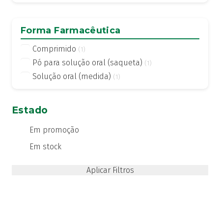
Actifed
(2)
Actius
(4)
Forma Farmacêutica
Activsil
(2)
Comprimido
(1)
Actreen
(1)
Pó para solução oral (saqueta)
(1)
Actronadol
(1)
Solução oral (medida)
(1)
Acutil
(3)
ADA care
(1)
Adiprox
(1)
Estado
Advancis
(24)
Em promoção
Advantage
(1)
Em stock
Advantix
(2)
Advocate
(4)
Aero-OM
(10)
Aerochamber
(4)
Aga
(2)
Agiolax
(2)