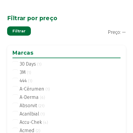
Filtrar por preço
Pre
Pre
Filtrar
Preço:
—
mí
má
Marcas
30 Days
(1)
3M
(1)
444
(1)
A-Cérumen
(1)
A-Derma
(6)
Absorvit
(21)
Acarilbial
(1)
Accu-Chek
(4)
Acmed
(2)