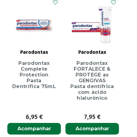
Parodontax
Parodontax
Parodontax
Parodontax
Complete
FORTALECE &
Protection
PROTEGE as
Pasta
GENGIVAS
Dentrífica 75mL
Pasta dentífrica
com ácido
hialurónico
6,95
€
7,95
€
Acompanhar
Acompanhar