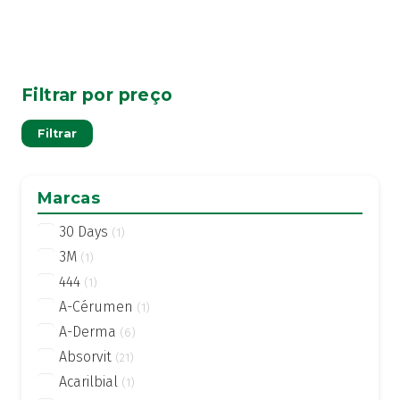
Filtrar por preço
Pre
Pre
Filtrar
mí
má
Marcas
30 Days
(1)
3M
(1)
444
(1)
A-Cérumen
(1)
A-Derma
(6)
Absorvit
(21)
Acarilbial
(1)