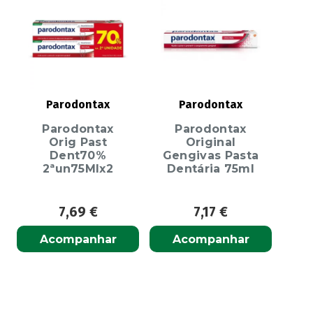
Parodontax
Parodontax
Parodontax
Parodontax
Orig Past
Original
Dent70%
Gengivas Pasta
2ªun75Mlx2
Dentária 75ml
7,69
€
7,17
€
Acompanhar
Acompanhar