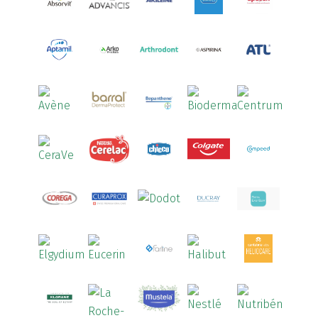
Aquilea
(3)
Aquoral
(1)
Arcalion
(1)
Arcid
(2)
Aredsan
(1)
Arkopharma
(57)
Armolipid
(1)
Arnidol
(3)
Arnigel
(1)
Artelac
(4)
Arterin
(3)
Arthrodont
(6)
ArtiActive
(2)
Artrocomplet
(1)
Artrozen
(1)
Aspegic
(1)