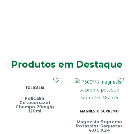
Advantage
(1)
Advantix
(2)
Advocate
(4)
Aero-OM
(10)
Aerochamber
(4)
Aga
(2)
Agiolax
(2)
Produtos em Destaque
Ainara
(1)
Akildia
(1)
Akileïne
(14)
FOLICALM
Akilhiver
(1)
Folicalm
Alanerv
(1)
Cetoconazol
Champô 20mg/g
Alasod
(1)
120ml
MAGNESIO SUPREMO
Alcura
(1)
Magnesio Supremo
Alerjon
(1)
Potassio+ Saquetas
4,8G X24
Algasiv
(2)