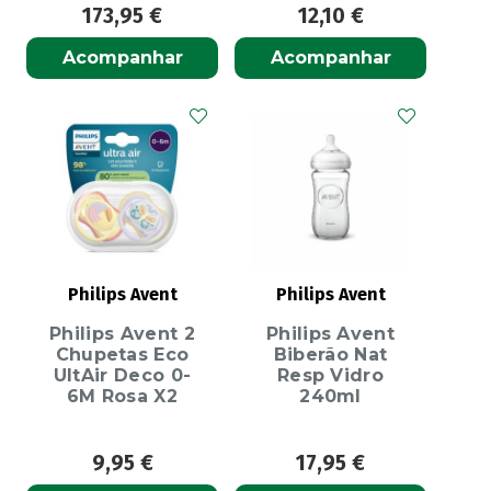
173,95
€
12,10
€
Acompanhar
Acompanhar
Philips Avent
Philips Avent
Philips Avent 2
Philips Avent
Chupetas Eco
Biberão Nat
UltAir Deco 0-
Resp Vidro
6M Rosa X2
240ml
9,95
€
17,95
€