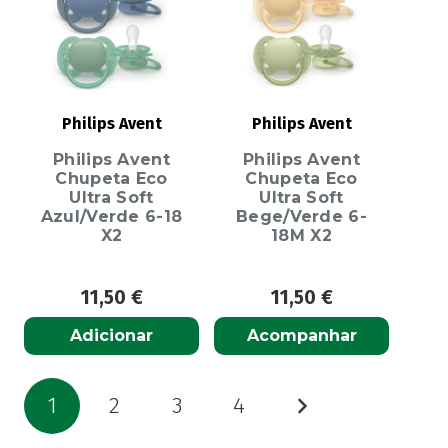
Philips Avent
Philips Avent
Philips Avent
Philips Avent
Chupeta Eco
Chupeta Eco
Ultra Soft
Ultra Soft
Azul/Verde 6-18
Bege/Verde 6-
X2
18M X2
11,50
€
11,50
€
Adicionar
Acompanhar
Paginação
1
2
3
4
dos