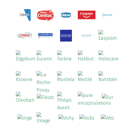
Arthrodont
(6)
ArtiActive
(2)
Artrocomplet
(1)
Artrozen
(1)
Aspegic
(1)
Aspirina
(4)
Astrilax
(1)
ATL
(12)
Atyflor
(2)
Audispray
(2)
Avène
(88)
Azora
(1)
B-Lift
(2)
Baciginal
(2)
Bailleul Dermatologie
(4)
balene by Bexident
(6)