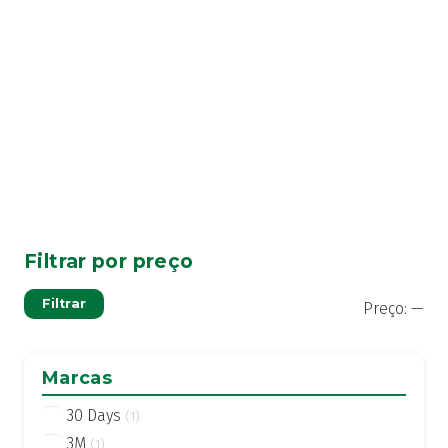
conteúdos
Filtrar por preço
Pre
Pre
Filtrar
Preço:
—
mí
má
Marcas
30 Days
(1)
3M
(1)