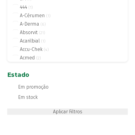
444
(1)
A-Cérumen
(1)
A-Derma
(6)
Absorvit
(21)
Acarilbial
(1)
Accu-Chek
(4)
Acmed
(2)
Actifed
(2)
Estado
Actius
(4)
Activsil
(2)
Em promoção
Actreen
(1)
Em stock
Actronadol
(1)
Acutil
(3)
ADA care
(1)
Adiprox
(1)
Advancis
(24)