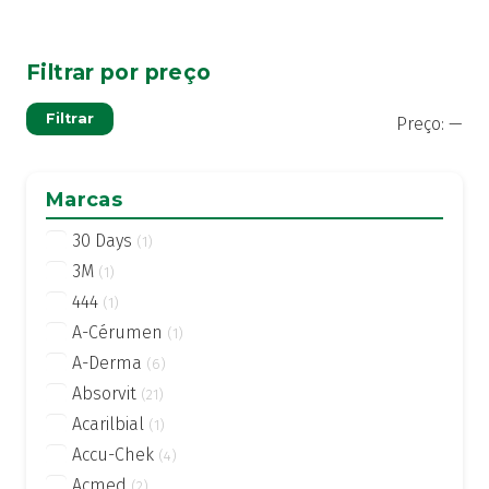
Filtrar por preço
Pre
Pre
Filtrar
Preço:
—
mí
má
Marcas
30 Days
(1)
3M
(1)
444
(1)
A-Cérumen
(1)
A-Derma
(6)
Absorvit
(21)
Acarilbial
(1)
Accu-Chek
(4)
Acmed
(2)