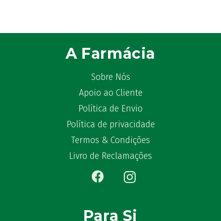
Astrilax
(1)
ATL
(12)
Atyflor
(2)
A Farmácia
Audispray
(2)
Avène
(88)
Sobre Nós
Azora
(1)
Apoio ao Cliente
B-Lift
(2)
Política de Envio
Baciginal
(2)
Bailleul Dermatologie
(4)
Política de privacidade
balene by Bexident
(6)
Termos & Condições
Bambo Nature
(1)
Livro de Reclamações
Barral
(18)
BD
(4)
Bebegel
(1)
Becozyme
(2)
Para Si
Bekunis
(2)