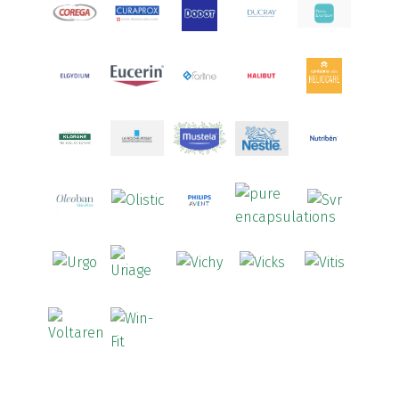
Aquoral
(1)
Arcalion
(1)
Arcid
(2)
Aredsan
(1)
Arkopharma
(57)
Armolipid
(1)
Arnidol
(3)
Arnigel
(1)
Artelac
(4)
Arterin
(3)
Arthrodont
(6)
ArtiActive
(2)
Artrocomplet
(1)
Artrozen
(1)
Aspegic
(1)
Aspirina
(4)