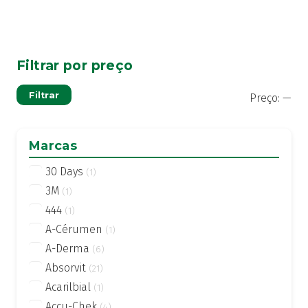
Filtrar por preço
Pre
Pre
Filtrar
Preço:
—
mí
má
Marcas
30 Days
(1)
3M
(1)
444
(1)
A-Cérumen
(1)
A-Derma
(6)
Absorvit
(21)
Acarilbial
(1)
Accu-Chek
(4)