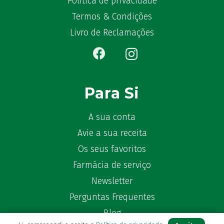
Política de privacidade
Bêlisina
(1)
Termos & Condições
Ben-u-gripe
(1)
Livro de Reclamações
Ben-U-Ron
(6)
Benaderma
(1)
Benflux
(4)
Benylin
(1)
Para Si
Benzac
(2)
Benzacare
(2)
A sua conta
Bepanthen
(5)
Avie a sua receita
Bepanthene
(10)
Os seus favoritos
Bequisan
(1)
Farmácia de serviço
Betadine
(9)
Beter
Newsletter
(16)
Bexident
(7)
Perguntas Frequentes
Bi-Oralsuero
(1)
Blog
Biafine
(2)