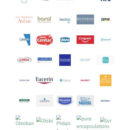
Aquoral
(1)
Arcalion
(1)
Arcid
(2)
Aredsan
(1)
Arkopharma
(57)
Armolipid
(1)
Arnidol
(3)
Arnigel
(1)
Artelac
(4)
Arterin
(3)
Arthrodont
(6)
ArtiActive
(2)
Artrocomplet
(1)
Artrozen
(1)
Aspegic
(1)
Aspirina
(4)