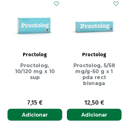
Proctolog
Proctolog
Proctolog,
Proctolog, 5/58
10/120 mg x 10
mg/g-50 g x 1
sup
pda rect
bisnaga
7,15
€
12,50
€
Adicionar
Adicionar