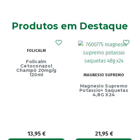
Agiolax
(2)
Ainara
(1)
Produtos em Destaque
Akildia
(1)
Akileïne
(14)
Akilhiver
(1)
FOLICALM
Alanerv
(1)
Alasod
(1)
Folicalm
etoconazol
Alcura
(1)
mpô 20mg/g
E
120ml
MAGNESIO SUPREMO
Alerjon
(1)
Ecrin
Magnesio Supremo
Algasiv
Endure
(2)
Potassio+ Saquetas
4,8G X24
Algesal
(1)
Aliand
(2)
Alifar
(1)
Alka-Seltzer
(1)
ALL TEST
(3)
13,95
€
21,95
€
1
Allergodil
(2)