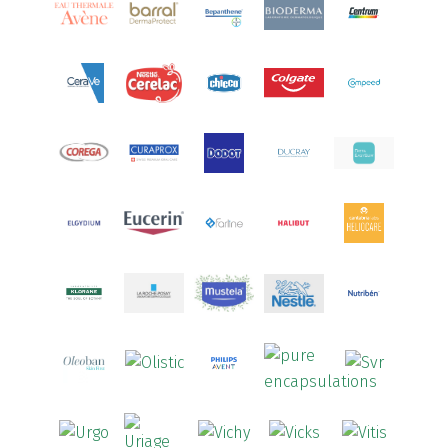
Aquoral
(1)
Arcalion
(1)
Arcid
(2)
Aredsan
(1)
Arkopharma
(57)
Armolipid
(1)
Arnidol
(3)
Arnigel
(1)
Artelac
(4)
Arterin
(3)
Arthrodont
(6)
ArtiActive
(2)
Artrocomplet
(1)
Artrozen
(1)
Aspegic
(1)
Aspirina
(4)