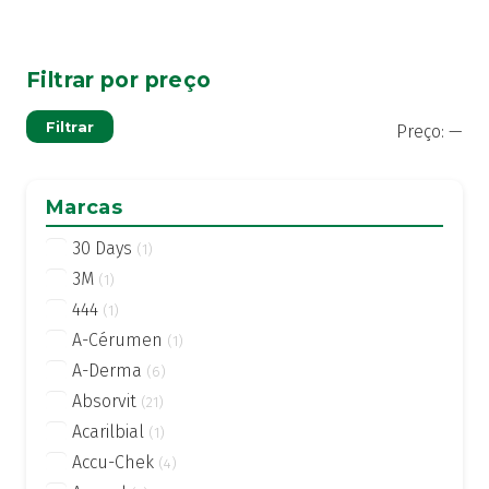
Filtrar por preço
Pre
Pre
Filtrar
Preço:
—
mí
má
Marcas
30 Days
(1)
3M
(1)
444
(1)
A-Cérumen
(1)
A-Derma
(6)
Absorvit
(21)
Acarilbial
(1)
Accu-Chek
(4)