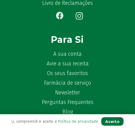
Bêlisina
(1)
Livro de Reclamações
Ben-u-gripe
(1)
Ben-U-Ron
(6)
Benaderma
(1)
Benflux
(4)
Para Si
Benylin
(1)
Benzac
(2)
A sua conta
Benzacare
(2)
Avie a sua receita
Bepanthen
(5)
Os seus favoritos
Bepanthene
(10)
Farmácia de serviço
Bequisan
(1)
Newsletter
Betadine
(9)
Perguntas Frequentes
Beter
(16)
Bexident
Blog
(7)
Bi-Oralsuero
(1)
Aceito
Li, compreendi e aceito a
Política de privacidade
Biafine
(2)