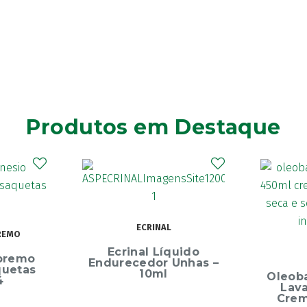
Produtos em Destaque
ECRINAL
REMO
Ecrinal Líquido
premo
Endurecedor Unhas –
quetas
10ml
Oleob
4
Lav
Crem