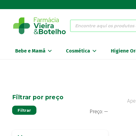
Products
search
Bebe e Mamã
Cosmética
Higiene Or
Filtrar por preço
Ape
Preço
Preço
Filtrar
Preço:
—
mínimo
máximo