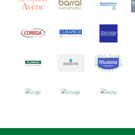
Ananase
(1)
Androcare
(1)
Anidrosan
(1)
Ansiwell
(2)
Anthelmin
(1)
Antigrippine
(2)
Aposán
(65)
Aptamil
(16)
Aquamed Active
(1)
Aquilea
(3)
Aquoral
(1)
Arcalion
(1)
Arcid
(2)
Aredsan
(1)
Arkopharma
(57)
Armolipid
(1)