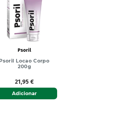
Psoril
Psoril Locao Corpo
200g
21,95
€
Adicionar