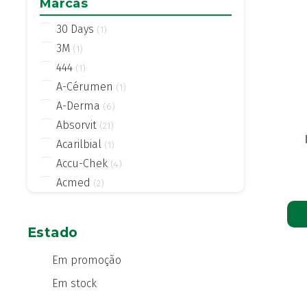
Marcas
30 Days
(1)
3M
(1)
444
(1)
A-Cérumen
(1)
A-Derma
(6)
Absorvit
(21)
Acarilbial
(1)
Accu-Chek
(4)
Acmed
(2)
Actifed
(2)
Actius
(4)
Estado
Activsil
(2)
Actreen
Em promoção
(1)
Actronadol
(1)
Em stock
Acutil
(3)