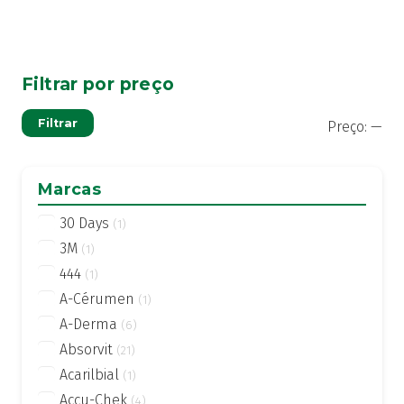
Filtrar por preço
Pre
Pre
Filtrar
Preço:
—
mí
má
Marcas
30 Days
(1)
3M
(1)
444
(1)
A-Cérumen
(1)
A-Derma
(6)
Absorvit
(21)
Acarilbial
(1)
Accu-Chek
(4)