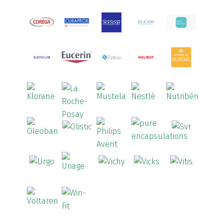
Aquoral
(1)
Arcalion
(1)
Arcid
(2)
Aredsan
(1)
Arkopharma
(57)
Armolipid
(1)
Arnidol
(3)
Arnigel
(1)
Artelac
(4)
Arterin
(3)
Arthrodont
(6)
ArtiActive
(2)
Artrocomplet
(1)
Artrozen
(1)
Aspegic
(1)
Aspirina
(4)