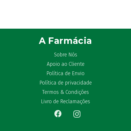
Astrilax
(1)
ATL
(12)
Atyflor
(2)
Audispray
(2)
A Farmácia
Avène
(88)
Azora
(1)
Sobre Nós
B-Lift
(2)
Apoio ao Cliente
Baciginal
(2)
Bailleul Dermatologie
Política de Envio
(4)
balene by Bexident
(6)
Política de privacidade
Bambo Nature
(1)
Termos & Condições
Barral
(18)
Livro de Reclamações
BD
(4)
Bebegel
(1)
Becozyme
(2)
Bekunis
(2)