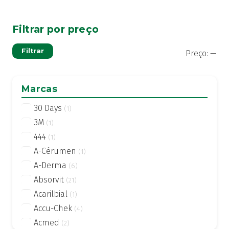
Filtrar por preço
Pre
Pre
Filtrar
Preço:
—
mí
má
Marcas
30 Days
(1)
3M
(1)
444
(1)
A-Cérumen
(1)
A-Derma
(6)
Absorvit
(21)
Acarilbial
(1)
Accu-Chek
(4)
Acmed
(2)