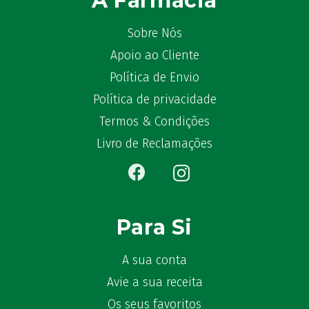
A Farmácia
Bêlisina
(1)
Ben-u-gripe
(1)
Sobre Nós
Ben-U-Ron
(6)
Apoio ao Cliente
Benaderma
(1)
Política de Envio
Benflux
(4)
Política de privacidade
Benylin
(1)
Termos & Condições
Benzac
(2)
Livro de Reclamações
Benzacare
(2)
Bepanthen
(5)
Bepanthene
(10)
Bequisan
(1)
Para Si
Betadine
(9)
Beter
(16)
A sua conta
Bexident
(7)
Bi-Oralsuero
Avie a sua receita
(1)
Biafine
(2)
Os seus favoritos