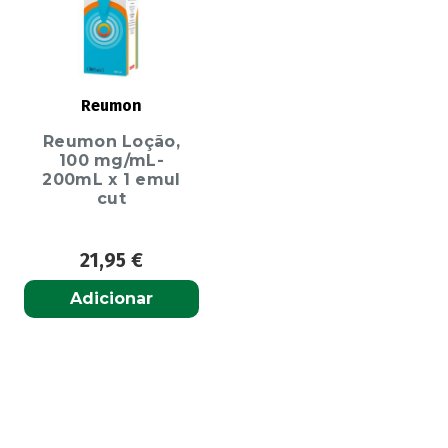
Reumon
Reumon Loção,
100 mg/mL-
200mL x 1 emul
cut
21,95
€
Adicionar