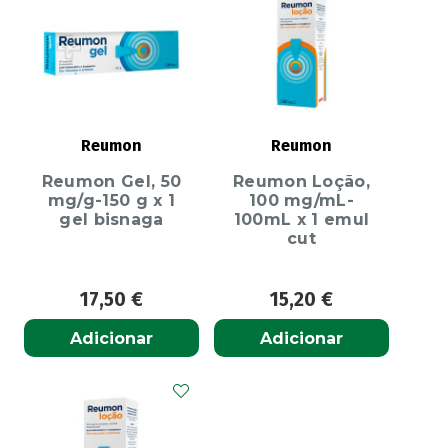
Reumon
Reumon
Reumon Gel, 50
Reumon Loção,
mg/g-150 g x 1
100 mg/mL-
gel bisnaga
100mL x 1 emul
cut
17,50
€
15,20
€
Adicionar
Adicionar