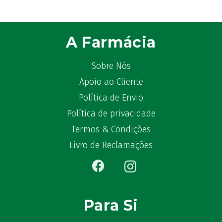
ATL
(12)
Atyflor
(2)
Audispray
(2)
A Farmácia
Avène
(88)
Azora
(1)
Sobre Nós
B-Lift
(2)
Apoio ao Cliente
Baciginal
(2)
Política de Envio
Bailleul Dermatologie
(4)
balene by Bexident
Política de privacidade
(6)
Bambo Nature
(1)
Termos & Condições
Barral
(18)
Livro de Reclamações
BD
(4)
Bebegel
(1)
Becozyme
(2)
Bekunis
(2)
Para Si
Bêlisina
(1)