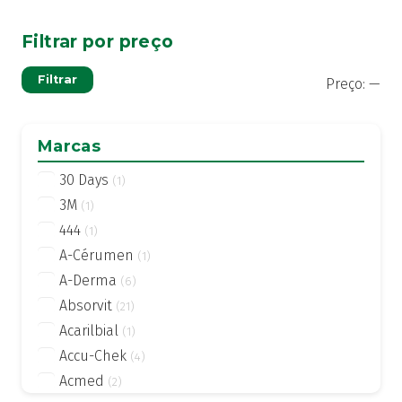
Filtrar por preço
Pre
Pre
Filtrar
Preço:
—
mí
má
Marcas
30 Days
(1)
3M
(1)
444
(1)
A-Cérumen
(1)
A-Derma
(6)
Absorvit
(21)
Acarilbial
(1)
Accu-Chek
(4)
Acmed
(2)