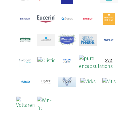
Arcalion
(1)
Arcid
(2)
Aredsan
(1)
Arkopharma
(57)
Armolipid
(1)
Arnidol
(3)
Arnigel
(1)
Artelac
(4)
Arterin
(3)
Arthrodont
(6)
ArtiActive
(2)
Artrocomplet
(1)
Artrozen
(1)
Aspegic
(1)
Aspirina
(4)
Astrilax
(1)