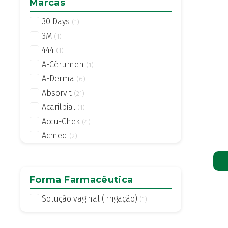
Marcas
30 Days
(1)
3M
(1)
444
(1)
A-Cérumen
(1)
A-Derma
(6)
Absorvit
(21)
Acarilbial
(1)
Accu-Chek
(4)
Acmed
(2)
Actifed
(2)
Actius
(4)
Activsil
Forma Farmacêutica
(2)
Actreen
(1)
Solução vaginal (irrigação)
(1)
Actronadol
(1)
Acutil
(3)