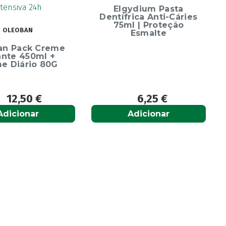
Escova Dentes Me
Elgydium Pasta
Soft
Dentífrica Anti-Cáries
75ml | Proteção
Esmalte
6,25
€
6,65
€
Adicionar
Adicionar