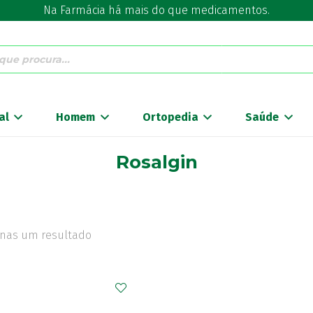
Na Farmácia há mais do que medicamentos.
al
Homem
Ortopedia
Saúde
Rosalgin
nas um resultado