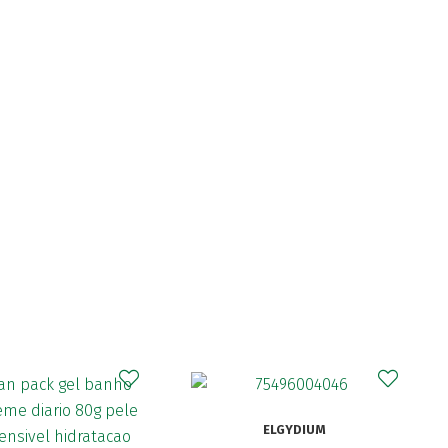
CURAPROX
ELGYDIUM
Curaprox Surgical