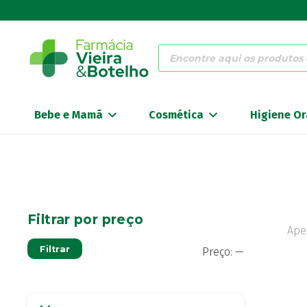
Products
search
Bebe e Mamã
Cosmética
Higiene Or
Filtrar por preço
Ape
Preço
Preço
Filtrar
Preço:
—
mínimo
máximo