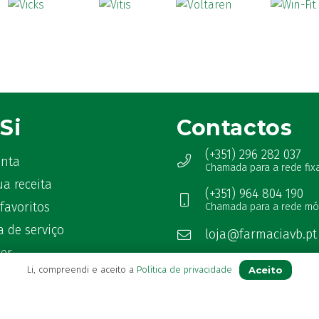
Si
Contactos
(+351) 296 282 037
onta
Chamada para a rede fix
ua receita
(+351) 964 804 190
favoritos
Chamada para a rede mó
 de serviço
loja@farmaciavb.pt
ter
Abertos de 2ª a 6ª das 9:00h à
Aceito
Li, compreendi e aceito a
Política de privacidade
as Frequentes
Sábados das 9:00h às 13:00h
Ver Farmácia de Serviço aber