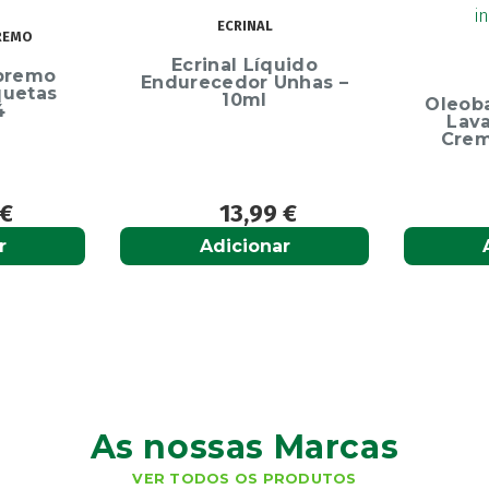
ECRINAL
inal Líquido
OLEOBAN
ecedor Unhas –
10ml
Oleoban Pack Creme
Lavante 450ml +
Creme Diário 80G
13,99
€
12,50
€
Adicionar
Adicionar
As nossas Marcas
VER TODOS OS PRODUTOS