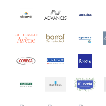
Ananase
(1)
Androcare
(1)
Anidrosan
(1)
Ansiwell
(2)
Anthelmin
(1)
Antigrippine
(2)
Aposán
(65)
Aptamil
(16)
Aquamed Active
(1)
Aquilea
(3)
Aquoral
(1)
Arcalion
(1)
Arcid
(2)
Aredsan
(1)
Arkopharma
(57)
Armolipid
(1)