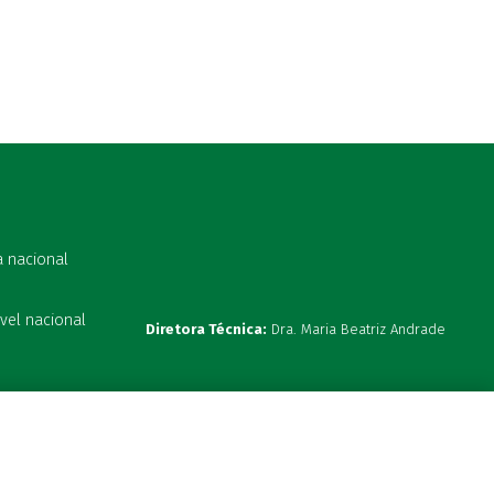
a nacional
vel nacional
Diretora Técnica:
Dra. Maria Beatriz Andrade
s 19:00h
ta hoje