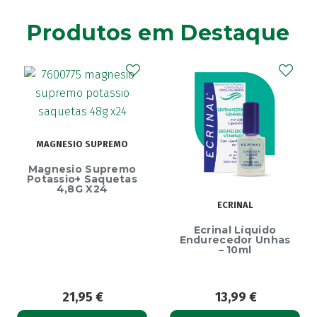
Agiolax
(2)
Produtos em Destaque
Ainara
(1)
Akildia
(1)
Akileïne
(14)
Akilhiver
(1)
Alanerv
(1)
Alasod
(1)
MAGNESIO SUPREMO
Alcura
(1)
Alerjon
Magnesio Supremo
(1)
Potassio+ Saquetas
Algasiv
4,8G X24
(2)
ECRINAL
Algesal
(1)
Aliand
(2)
Ecrinal Líquido
Endurecedor Unhas
Alifar
(1)
– 10ml
Alka-Seltzer
(1)
ALL TEST
(3)
21,95
€
13,99
€
Allergodil
(2)