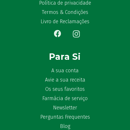
Política de privacidade
Bêlisina
(1)
Termos & Condições
Ben-u-gripe
(1)
Ben-U-Ron
(6)
Livro de Reclamações
Benaderma
(1)
Benflux
(4)
Benylin
(1)
Benzac
(2)
Para Si
Benzacare
(2)
Bepanthen
(5)
A sua conta
Bepanthene
(10)
Avie a sua receita
Bequisan
(1)
Os seus favoritos
Betadine
(9)
Farmácia de serviço
Beter
(16)
Newsletter
Bexident
(7)
Perguntas Frequentes
Bi-Oralsuero
(1)
Biafine
Blog
(2)