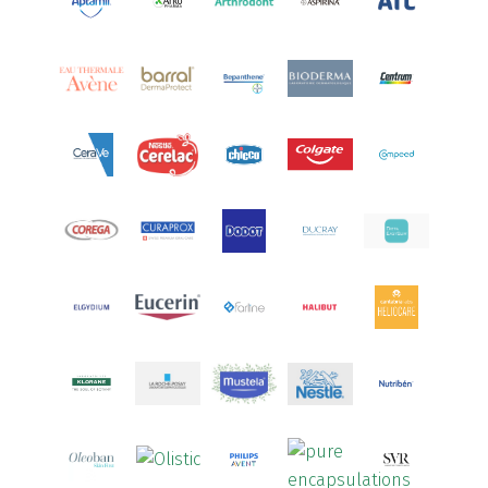
Aquoral
(1)
Arcalion
(1)
Arcid
(2)
Aredsan
(1)
Arkopharma
(57)
Armolipid
(1)
Arnidol
(3)
Arnigel
(1)
Artelac
(4)
Arterin
(3)
Arthrodont
(6)
ArtiActive
(2)
Artrocomplet
(1)
Artrozen
(1)
Aspegic
(1)
Aspirina
(4)