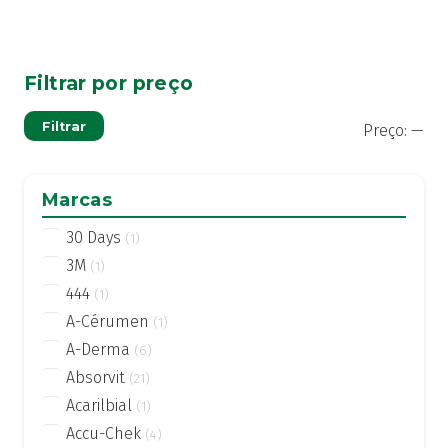
Filtrar por preço
Pre
Pre
Filtrar
Preço:
—
mí
má
Marcas
30 Days
(1)
3M
(1)
444
(1)
A-Cérumen
(1)
A-Derma
(6)
Absorvit
(21)
Acarilbial
(1)
Accu-Chek
(4)