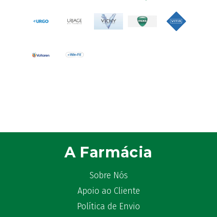
Astrilax
(1)
ATL
(12)
Atyflor
(2)
Audispray
(2)
Avène
(88)
Azora
(1)
B-Lift
(2)
Baciginal
(2)
Bailleul Dermatologie
(4)
balene by Bexident
(6)
Bambo Nature
(1)
A Farmácia
Barral
(18)
BD
(4)
Sobre Nós
Bebegel
(1)
Apoio ao Cliente
Becozyme
(2)
Política de Envio
Bekunis
(2)