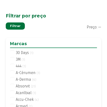
Filtrar por preço
Pre
Pre
Filtrar
Preço:
—
mí
má
Marcas
30 Days
(1)
3M
(1)
444
(1)
A-Cérumen
(1)
A-Derma
(6)
Absorvit
(21)
Acarilbial
(1)
Accu-Chek
(4)
Acmed
(2)