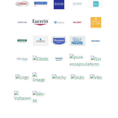
Aquoral
(1)
Arcalion
(1)
Arcid
(2)
Aredsan
(1)
Arkopharma
(57)
Armolipid
(1)
Arnidol
(3)
Arnigel
(1)
Artelac
(4)
Arterin
(3)
Arthrodont
(6)
ArtiActive
(2)
Artrocomplet
(1)
Artrozen
(1)
Aspegic
(1)
Aspirina
(4)