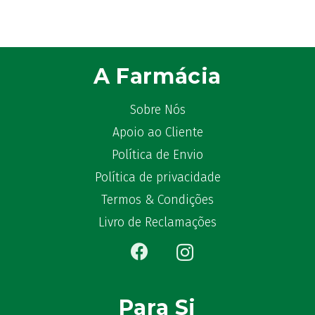
Astrilax
(1)
ATL
(12)
Atyflor
(2)
A Farmácia
Audispray
(2)
Avène
(88)
Sobre Nós
Azora
(1)
Apoio ao Cliente
B-Lift
(2)
Política de Envio
Baciginal
(2)
Bailleul Dermatologie
(4)
Política de privacidade
balene by Bexident
(6)
Termos & Condições
Bambo Nature
(1)
Livro de Reclamações
Barral
(18)
BD
(4)
Bebegel
(1)
Becozyme
(2)
Para Si
Bekunis
(2)