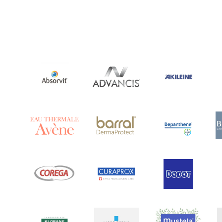
Ananase
(1)
Androcare
(1)
Anidrosan
(1)
Ansiwell
(2)
Anthelmin
(1)
Antigrippine
(2)
Aposán
(65)
Aptamil
(16)
Aquilea
(3)
Aquoral
(1)
Arcalion
(1)
Arcid
(2)
Aredsan
(1)
Arkopharma
(57)
Armolipid
(1)
Arnidol
(3)