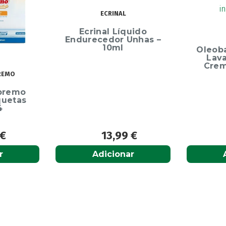
ECRINAL
Ecrinal Líquido
Endurecedor Unhas –
10ml
Oleob
Lav
Crem
REMO
premo
quetas
4
€
13,99
€
r
Adicionar