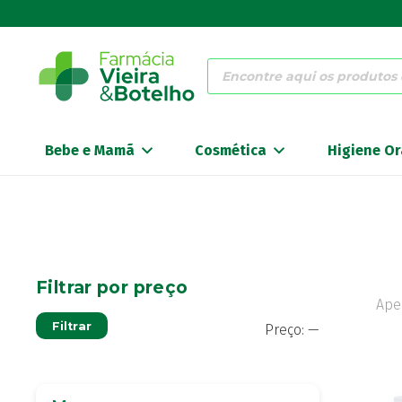
Products
search
Bebe e Mamã
Cosmética
Higiene Or
Filtrar por preço
Ape
Preço
Preço
Filtrar
Preço:
—
mínimo
máximo