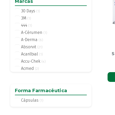
Marcas
30 Days
(1)
3M
(1)
444
(1)
A-Cérumen
(1)
A-Derma
(6)
Absorvit
(21)
S
Acarilbial
(1)
Accu-Chek
(4)
Acmed
(2)
Actifed
(2)
Actius
(4)
Activsil
Forma Farmacêutica
(2)
Actreen
(1)
Cápsulas
(1)
Actronadol
(1)
Acutil
(3)