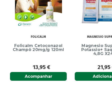
Alcura
(1)
Alerjon
(1)
Algasiv
(2)
Algesal
(1)
Aliand
(2)
FOLICALM
MAGNESIO SUP
Alifar
(1)
Folicalm Cetoconazol
Magnesio Su
Alka-Seltzer
(1)
Champô 20mg/g 120ml
Potassio+ Sa
ALL TEST
(3)
4,8G X2
Allergodil
(2)
13,95
€
21,95
Allergodil OD
(1)
Alobaby
(1)
Acompanhar
Adiciona
Aloclair
(2)
Althéra
(1)
Alvita
(54)
Amedial Plus
(1)
Amflee
(9)