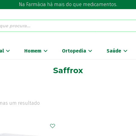
Na Farmácia há mais do que medicamentos.
al
Homem
Ortopedia
Saúde
Saffrox
nas um resultado