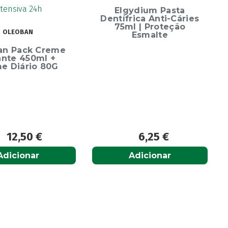
Elgydium Pasta
Dentífrica Anti-Cáries
75ml | Proteção
OLEOBAN
Esmalte
an Pack Creme
ante 450ml +
e Diário 80G
12,50
€
6,25
€
Adicionar
Adicionar