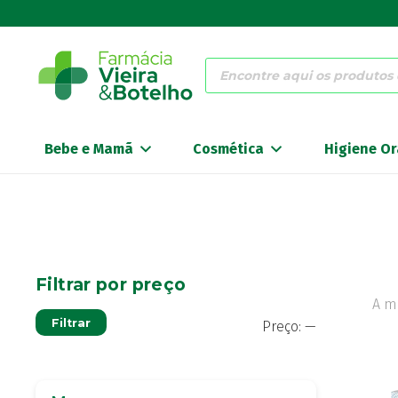
Products
search
Bebe e Mamã
Cosmética
Higiene Or
Filtrar por preço
A m
Preço
Preço
Filtrar
Preço:
—
mínimo
máximo