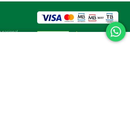
a nacional
vel nacional
s 19:00h
Diretora Técnica:
Dra. Maria Beatriz Andrade
ta hoje