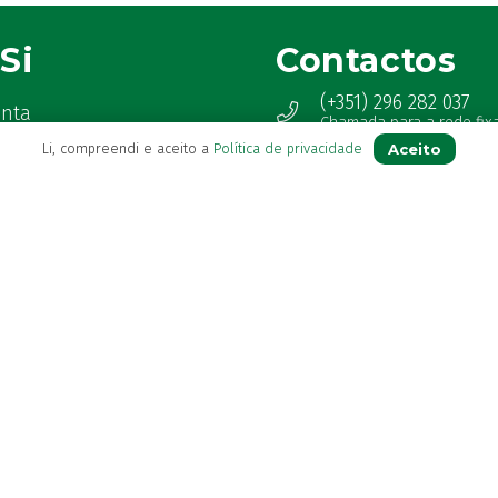
Si
Contactos
(+351) 296 282 037
onta
Chamada para a rede fix
ua receita
Aceito
Li, compreendi e aceito a
Política de privacidade
(+351) 964 804 190
favoritos
Chamada para a rede mó
 de serviço
loja@farmaciavb.pt
ter
Abertos de 2ª a 6ª das 9:00h à
as Frequentes
Sábados das 9:00h às 13:00h
Ver Farmácia de Serviço aber
© Farmácia Vieira & Botelho – Todos os direitos reservados