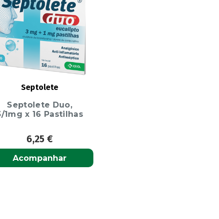
Septolete
Septolete Duo,
3/1mg x 16 Pastilhas
6,25
€
Acompanhar