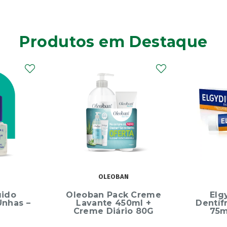
Produtos em Destaque
OLEOBAN
uido
Oleoban Pack Creme
Elg
Unhas –
Lavante 450ml +
Dentíf
Creme Diário 80G
75m