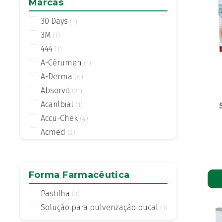
Marcas
30 Days
(1)
3M
(1)
444
(1)
A-Cérumen
(1)
A-Derma
(6)
Absorvit
(21)
Acarilbial
(1)
Accu-Chek
(4)
Acmed
(2)
Actifed
(2)
Actius
(4)
Activsil
Forma Farmacêutica
(2)
Actreen
(1)
Pastilha
(3)
Actronadol
(1)
Solução para pulverização bucal
(1)
Acutil
(3)