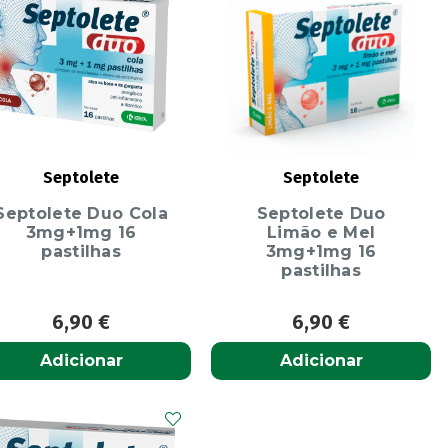
Septolete
Septolete
Septolete Duo Cola
Septolete Duo
3mg+1mg 16
Limão e Mel
pastilhas
3mg+1mg 16
pastilhas
6,90
€
6,90
€
Adicionar
Adicionar