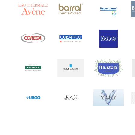
Arnigel
(1)
Artelac
(4)
Arterin
(3)
Arthrodont
(6)
ArtiActive
(2)
Artrocomplet
(1)
Artrozen
(1)
Aspegic
(1)
Aspirina
(4)
Astrilax
(1)
ATL
(12)
Atyflor
(2)
Audispray
(2)
Avène
(88)
Azora
(1)
B-Lift
(2)