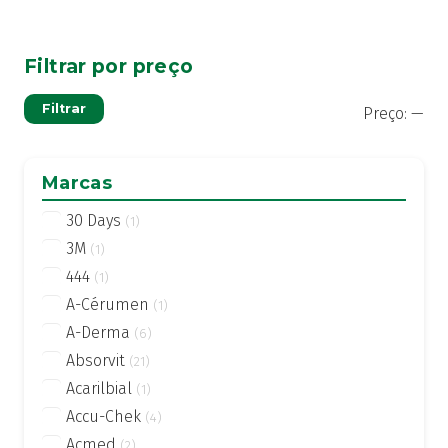
Filtrar por preço
Pre
Pre
Filtrar
Preço:
—
mí
má
Marcas
30 Days
(1)
3M
(1)
444
(1)
A-Cérumen
(1)
A-Derma
(6)
Absorvit
(21)
Acarilbial
(1)
Accu-Chek
(4)
Acmed
(2)