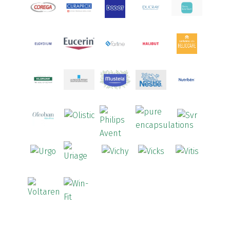
Aquoral
(1)
Arcalion
(1)
Arcid
(2)
Aredsan
(1)
Arkopharma
(57)
Armolipid
(1)
Arnidol
(3)
Arnigel
(1)
Artelac
(4)
Arterin
(3)
Arthrodont
(6)
ArtiActive
(2)
Artrocomplet
(1)
Artrozen
(1)
Aspegic
(1)
Aspirina
(4)