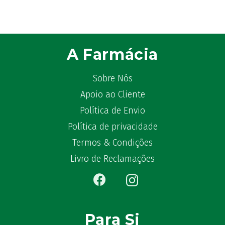
Astrilax
(1)
ATL
(12)
Atyflor
(2)
A Farmácia
Audispray
(2)
Avène
(88)
Sobre Nós
Azora
(1)
Apoio ao Cliente
B-Lift
(2)
Política de Envio
Baciginal
(2)
Bailleul Dermatologie
(4)
Política de privacidade
balene by Bexident
(6)
Termos & Condições
Bambo Nature
(1)
Livro de Reclamações
Barral
(18)
BD
(4)
Bebegel
(1)
Becozyme
(2)
Para Si
Bekunis
(2)