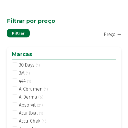
Filtrar por preço
Pre
Pre
Filtrar
Preço:
—
mí
má
Marcas
30 Days
(1)
3M
(1)
444
(1)
A-Cérumen
(1)
A-Derma
(6)
Absorvit
(21)
Acarilbial
(1)
Accu-Chek
(4)