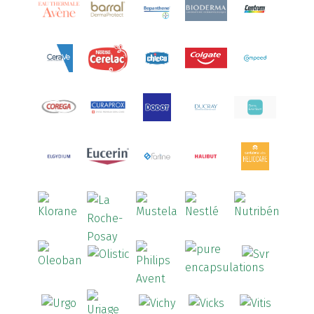
Aquilea
(3)
Aquoral
(1)
Arcalion
(1)
Arcid
(2)
Aredsan
(1)
Arkopharma
(57)
Armolipid
(1)
Arnidol
(3)
Arnigel
(1)
Artelac
(4)
Arterin
(3)
Arthrodont
(6)
ArtiActive
(2)
Artrocomplet
(1)
Artrozen
(1)
Aspegic
(1)