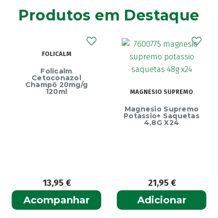
Agiolax
(2)
Produtos em Destaque
Ainara
(1)
Akildia
(1)
Akileïne
(14)
FOLICALM
Akilhiver
(1)
Alanerv
Folicalm
(1)
Cetoconazol
Alasod
Champô 20mg/g
(1)
120ml
MAGNESIO SUPREMO
Alcura
(1)
Magnesio Supremo
Alerjon
E
(1)
Potassio+ Saquetas
4,8G X24
Algasiv
(2)
Algesal
(1)
Aliand
(2)
Alifar
(1)
Alka-Seltzer
(1)
13,95
€
21,95
€
ALL TEST
(3)
Acompanhar
Adicionar
Allergodil
(2)