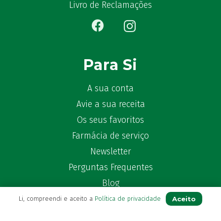
Bekunis
(2)
Livro de Reclamações
Bêlisina
(1)
Ben-u-gripe
(1)
Ben-U-Ron
(6)
Benaderma
(1)
Para Si
Benflux
(4)
Benylin
(1)
A sua conta
Benzac
(2)
Avie a sua receita
Benzacare
(2)
Os seus favoritos
Bepanthen
(5)
Farmácia de serviço
Bepanthene
(10)
Newsletter
Bequisan
(1)
Perguntas Frequentes
Betadine
(9)
Beter
Blog
(16)
Bexident
(7)
Aceito
Li, compreendi e aceito a
Política de privacidade
Bi-Oralsuero
(1)