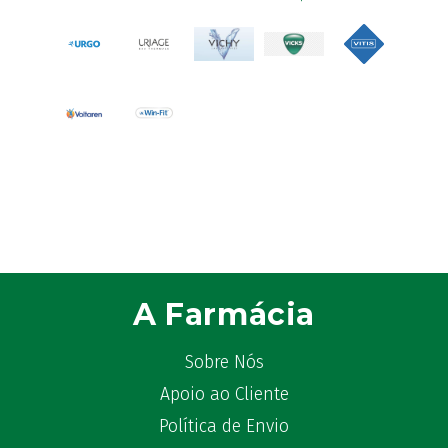
Astrilax
(1)
ATL
(12)
Atyflor
(2)
Audispray
(2)
Avène
(88)
Azora
(1)
B-Lift
(2)
Baciginal
(2)
Bailleul Dermatologie
(4)
balene by Bexident
(6)
Bambo Nature
(1)
A Farmácia
Barral
(18)
BD
(4)
Sobre Nós
Bebegel
(1)
Apoio ao Cliente
Becozyme
(2)
Política de Envio
Bekunis
(2)