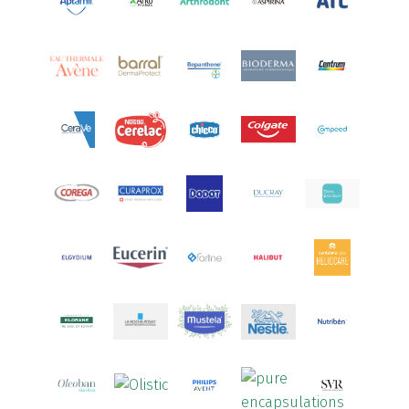
Aquoral
(1)
Arcalion
(1)
Arcid
(2)
Aredsan
(1)
Arkopharma
(57)
Armolipid
(1)
Arnidol
(3)
Arnigel
(1)
Artelac
(4)
Arterin
(3)
Arthrodont
(6)
ArtiActive
(2)
Artrocomplet
(1)
Artrozen
(1)
Aspegic
(1)
Aspirina
(4)