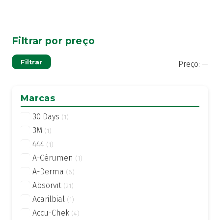
Filtrar por preço
Pre
Pre
Filtrar
Preço:
—
mí
má
Marcas
30 Days
(1)
3M
(1)
444
(1)
A-Cérumen
(1)
A-Derma
(6)
Absorvit
(21)
Acarilbial
(1)
Accu-Chek
(4)