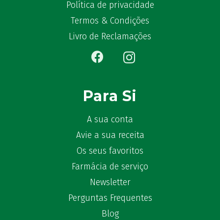
Política de privacidade
Bêlisina
(1)
Termos & Condições
Ben-u-gripe
(1)
Ben-U-Ron
(6)
Livro de Reclamações
Benaderma
(1)
Benflux
(4)
Benylin
(1)
Benzac
(2)
Para Si
Benzacare
(2)
Bepanthen
(5)
A sua conta
Bepanthene
(10)
Avie a sua receita
Bequisan
(1)
Os seus favoritos
Betadine
(9)
Farmácia de serviço
Beter
(16)
Newsletter
Bexident
(7)
Perguntas Frequentes
Bi-Oralsuero
(1)
Biafine
Blog
(2)