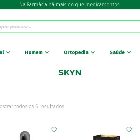
Na Farmácia há mais do que medicamentos.
al
Homem
Ortopedia
Saúde
SKYN
ostrar todos os 6 resultados