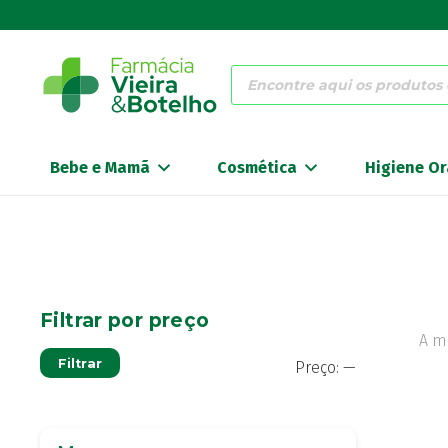
Products
search
Bebe e Mamã
Cosmética
Higiene Or
Filtrar por preço
A m
Preço
Preço
Filtrar
Preço:
—
mínimo
máximo