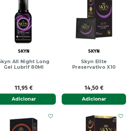
SKYN
SKYN
Skyn All Night Long
Skyn Elite
Gel Lubrif 80Ml
Preservativo X10
11,95
€
14,50
€
Adicionar
Adicionar