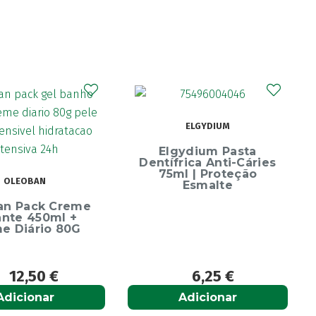
CURAPROX
ELGYDIUM
Curaprox Surgical
Escova Dentes Mega
ydium Pasta
Soft
rica Anti-Cáries
l | Proteção
Esmalte
6,25
€
6,65
€
Adicionar
Adicionar