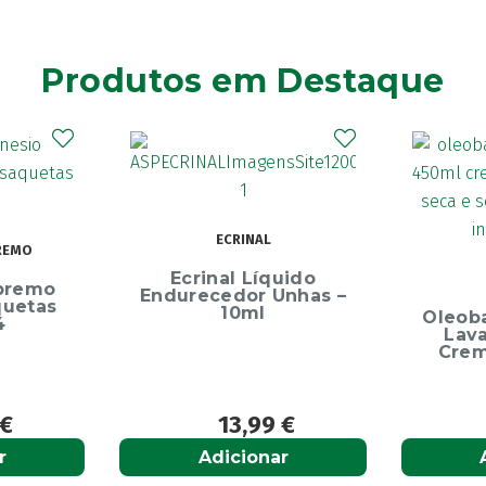
Produtos em Destaque
Elg
Dentíf
75m
uido
OLEOBAN
Unhas –
Oleoban Pack Creme
Lavante 450ml +
Creme Diário 80G
9
€
12,50
€
r
Adicionar