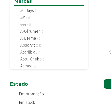
Marcas
30 Days
(1)
3M
(1)
444
(1)
A-Cérumen
(1)
A-Derma
(6)
Absorvit
(21)
Acarilbial
(1)
Accu-Chek
(4)
Acmed
(2)
Actifed
(2)
Actius
(4)
Estado
Activsil
(2)
Actreen
Em promoção
(1)
Actronadol
(1)
Em stock
Acutil
(3)