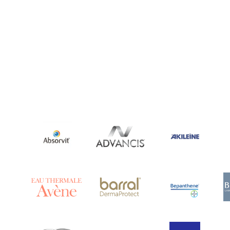
Ananase
(1)
Androcare
(1)
Anidrosan
(1)
Ansiwell
(2)
Anthelmin
(1)
Antigrippine
(2)
Aposán
(65)
Aptamil
(16)
Aquilea
(3)
Aquoral
(1)
Arcalion
(1)
Arcid
(2)
Aredsan
(1)
Arkopharma
(57)
Armolipid
(1)
Arnidol
(3)