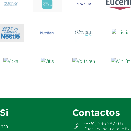
Si
Contactos
(+351) 296 282 037
onta
Chamada para a rede fix