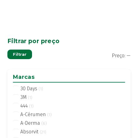
Filtrar por preço
Pre
Pre
Filtrar
Preço:
—
mí
má
Marcas
30 Days
(1)
3M
(1)
444
(1)
A-Cérumen
(1)
A-Derma
(6)
Absorvit
(21)