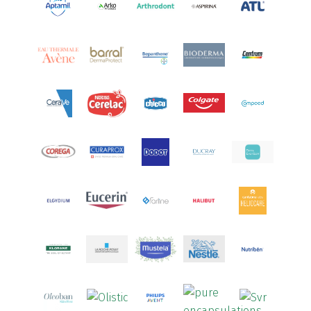
Aptamil
(16)
Aquilea
(3)
Aquoral
(1)
Arcalion
(1)
Arcid
(2)
Aredsan
(1)
Arkopharma
(57)
Armolipid
(1)
Arnidol
(3)
Arnigel
(1)
Artelac
(4)
Arterin
(3)
Arthrodont
(6)
ArtiActive
(2)
Artrocomplet
(1)
Artrozen
(1)