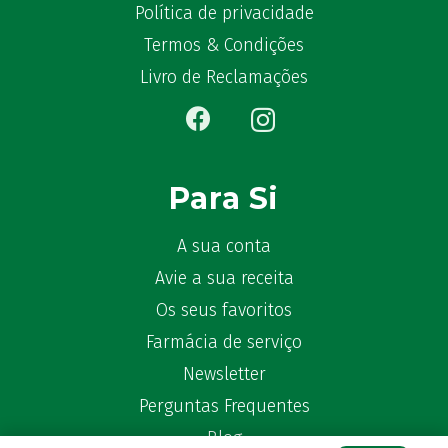
Becozyme
(2)
Política de privacidade
Bekunis
(2)
Termos & Condições
Bêlisina
(1)
Livro de Reclamações
Ben-u-gripe
(1)
Ben-U-Ron
(6)
Benaderma
(1)
Benflux
(4)
Para Si
Benylin
(1)
Benzac
(2)
A sua conta
Benzacare
(2)
Avie a sua receita
Bepanthen
(5)
Os seus favoritos
Bepanthene
(10)
Farmácia de serviço
Bequisan
(1)
Betadine
Newsletter
(9)
Beter
(16)
Perguntas Frequentes
Bexident
(7)
Blog