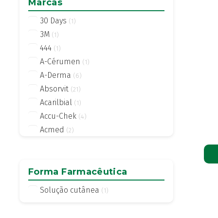
Marcas
30 Days
(1)
3M
(1)
444
(1)
A-Cérumen
(1)
A-Derma
(6)
Absorvit
(21)
Acarilbial
(1)
Accu-Chek
(4)
Acmed
(2)
Actifed
(2)
Actius
(4)
Activsil
Forma Farmacêutica
(2)
Actreen
(1)
Solução cutânea
(1)
Actronadol
(1)
Acutil
(3)