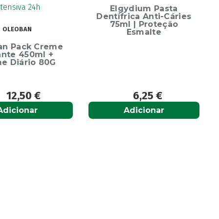
Escova D
Elgydium Pasta
S
Dentífrica Anti-Cáries
75ml | Proteção
Esmalte
eme
 +
0G
6,25
€
6
Adicionar
Adi