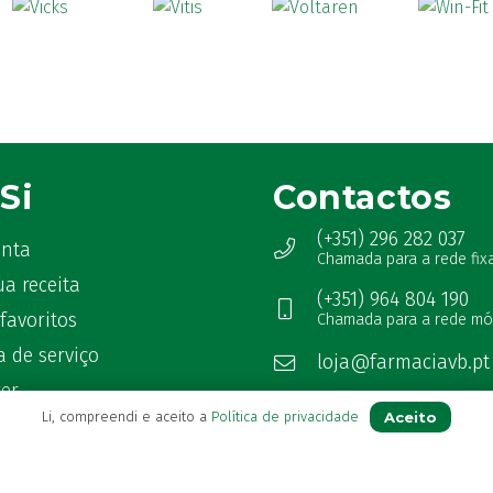
Si
Contactos
(+351) 296 282 037
onta
Chamada para a rede fix
ua receita
(+351) 964 804 190
favoritos
Chamada para a rede mó
 de serviço
loja@farmaciavb.pt
ter
Abertos de 2ª a 6ª das 9:00h à
Aceito
Li, compreendi e aceito a
Política de privacidade
as Frequentes
Sábados das 9:00h às 13:00h
Ver Farmácia de Serviço aber