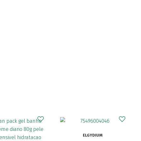
CUR
ELGYDIUM
Curapro