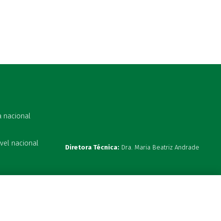
a nacional
vel nacional
Diretora Técnica:
Dra. Maria Beatriz Andrade
s 19:00h
ta hoje