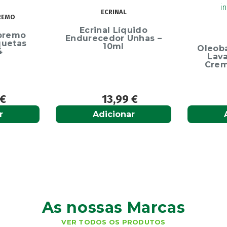
ECRINAL
Ecrinal Líquido
OLEOBAN
Endurecedor Unhas –
10ml
Oleoban Pack Cr
Lavante 450ml
Creme Diário 8
13,99
€
12,50
€
Adicionar
Adicionar
As nossas Marcas
VER TODOS OS PRODUTOS