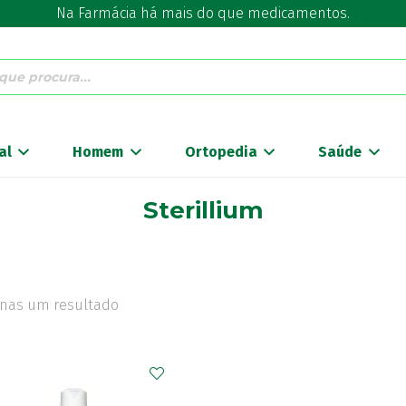
Na Farmácia há mais do que medicamentos.
al
Homem
Ortopedia
Saúde
Sterillium
nas um resultado