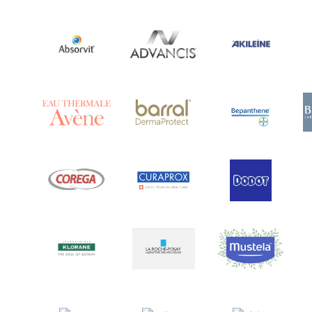
Ananase
(1)
Androcare
(1)
Anidrosan
(1)
Ansiwell
(2)
Anthelmin
(1)
Antigrippine
(2)
Aposán
(65)
Aptamil
(16)
Aquilea
(3)
Aquoral
(1)
Arcalion
(1)
Arcid
(2)
Aredsan
(1)
Arkopharma
(57)
Armolipid
(1)
Arnidol
(3)