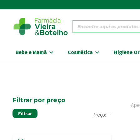
Products
search
Bebe e Mamã
Cosmética
Higiene Or
Filtrar por preço
Ape
Preço
Preço
Filtrar
Preço:
—
mínimo
máximo