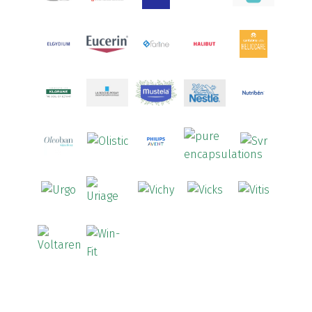
Arcalion
(1)
Arcid
(2)
Aredsan
(1)
Arkopharma
(57)
Armolipid
(1)
Arnidol
(3)
Arnigel
(1)
Artelac
(4)
Arterin
(3)
Arthrodont
(6)
ArtiActive
(2)
Artrocomplet
(1)
Artrozen
(1)
Aspegic
(1)
Aspirina
(4)
Astrilax
(1)