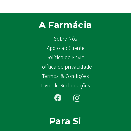
ATL
(12)
Atyflor
(2)
Audispray
(2)
A Farmácia
Avène
(88)
Azora
(1)
Sobre Nós
B-Lift
(2)
Apoio ao Cliente
Baciginal
(2)
Política de Envio
Bailleul Dermatologie
(4)
balene by Bexident
Política de privacidade
(6)
Bambo Nature
(1)
Termos & Condições
Barral
(17)
Livro de Reclamações
BD
(4)
Bebegel
(1)
Becozyme
(2)
Bekunis
(2)
Para Si
Bêlisina
(1)