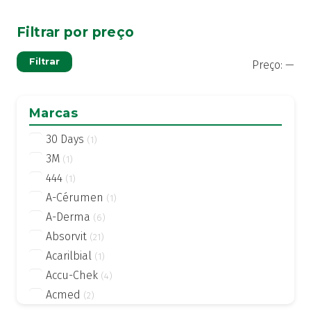
Filtrar por preço
Pre
Pre
Filtrar
Preço:
—
mí
má
Marcas
30 Days
(1)
3M
(1)
444
(1)
A-Cérumen
(1)
A-Derma
(6)
Absorvit
(21)
Acarilbial
(1)
Accu-Chek
(4)
Acmed
(2)