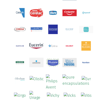
Aquoral
(1)
Arcalion
(1)
Arcid
(2)
Aredsan
(1)
Arkopharma
(57)
Armolipid
(1)
Arnidol
(3)
Arnigel
(1)
Artelac
(4)
Arterin
(3)
Arthrodont
(6)
ArtiActive
(2)
Artrocomplet
(1)
Artrozen
(1)
Aspegic
(1)
Aspirina
(4)