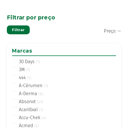
Filtrar por preço
Pre
Pre
Filtrar
Preço:
—
mí
má
Marcas
30 Days
(1)
3M
(1)
444
(1)
A-Cérumen
(1)
A-Derma
(6)
Absorvit
(21)
Acarilbial
(1)
Accu-Chek
(4)
Acmed
(2)