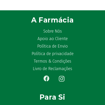
ATL
(12)
Atyflor
(2)
Audispray
(2)
A Farmácia
Avène
(88)
Azora
(1)
Sobre Nós
B-Lift
(2)
Apoio ao Cliente
Baciginal
(2)
Política de Envio
Bailleul Dermatologie
(4)
balene by Bexident
Política de privacidade
(6)
Bambo Nature
(1)
Termos & Condições
Barral
(18)
Livro de Reclamações
BD
(4)
Bebegel
(1)
Becozyme
(2)
Bekunis
(2)
Para Si
Bêlisina
(1)