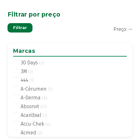
Filtrar por preço
Pre
Pre
Filtrar
Preço:
—
mí
má
Marcas
30 Days
(1)
3M
(1)
444
(1)
A-Cérumen
(1)
A-Derma
(6)
Absorvit
(21)
Acarilbial
(1)
Accu-Chek
(4)
Acmed
(2)