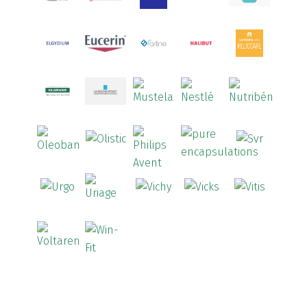
Arcalion
(1)
Arcid
(2)
Aredsan
(1)
Arkopharma
(57)
Armolipid
(1)
Arnidol
(3)
Arnigel
(1)
Artelac
(4)
Arterin
(3)
Arthrodont
(6)
ArtiActive
(2)
Artrocomplet
(1)
Artrozen
(1)
Aspegic
(1)
Aspirina
(4)
Astrilax
(1)