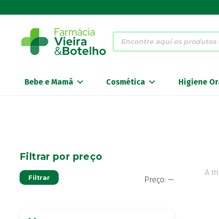
Products
search
Bebe e Mamã
Cosmética
Higiene Or
Filtrar por preço
A m
Preço
Preço
Filtrar
Preço:
—
mínimo
máximo