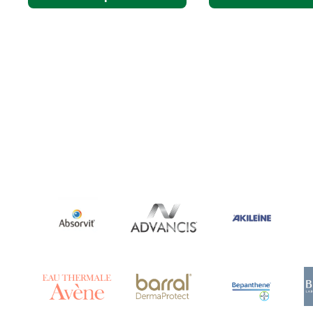
Arnigel
(1)
Artelac
(4)
Arterin
(3)
Arthrodont
(6)
ArtiActive
(2)
Artrocomplet
(1)
Artrozen
(1)
Aspegic
(1)
Aspirina
(4)
Astrilax
(1)
ATL
(12)
Atyflor
(2)
Audispray
(2)
Avène
(88)
Azora
(1)
B-Lift
(2)