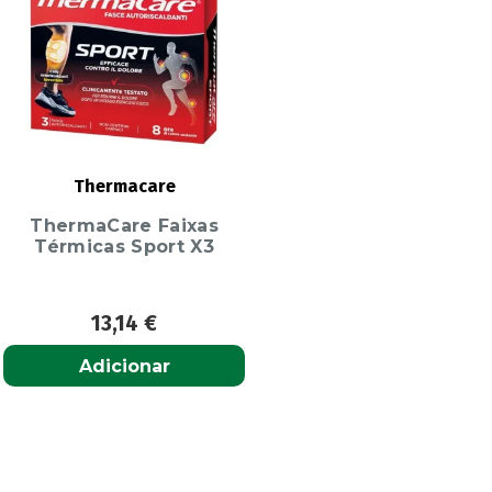
Thermacare
ThermaCare Faixas
Térmicas Sport X3
13,14
€
Adicionar