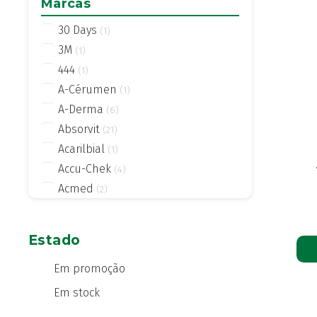
Marcas
30 Days
(1)
3M
(1)
444
(1)
A-Cérumen
(1)
A-Derma
(6)
Absorvit
(21)
Acarilbial
(1)
Accu-Chek
(4)
Acmed
(2)
Actifed
(2)
Actius
(4)
Estado
Activsil
(2)
Actreen
Em promoção
(1)
Actronadol
(1)
Em stock
Acutil
(3)