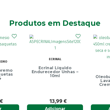
Produtos em Destaque
Elg
Dentíf
75m
uido
OLEOBAN
Unhas –
Oleoban Pack Creme
Lavante 450ml +
Creme Diário 80G
9
€
12,50
€
r
Adicionar