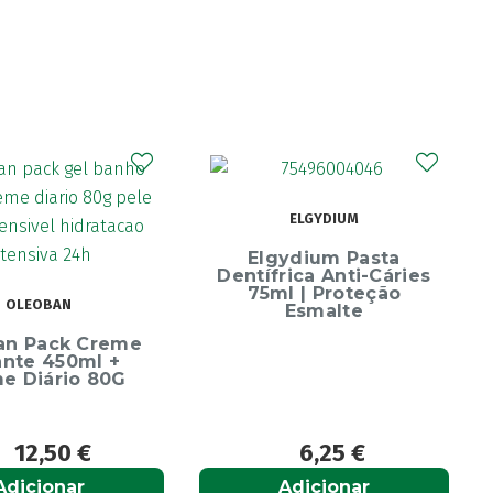
CURAPROX
ELGYDIUM
Curaprox Surgical
Escova Dentes Mega
ydium Pasta
Soft
rica Anti-Cáries
l | Proteção
Esmalte
6,25
€
6,65
€
Adicionar
Adicionar