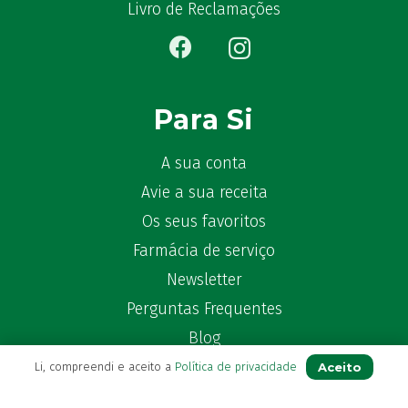
Bekunis
(2)
Livro de Reclamações
Bêlisina
(1)
Ben-u-gripe
(1)
Ben-U-Ron
(6)
Benaderma
(1)
Para Si
Benflux
(4)
Benylin
(1)
A sua conta
Benzac
(2)
Avie a sua receita
Benzacare
(2)
Os seus favoritos
Bepanthen
(5)
Farmácia de serviço
Bepanthene
(10)
Newsletter
Bequisan
(1)
Perguntas Frequentes
Betadine
(9)
Beter
Blog
(16)
Bexident
(7)
Aceito
Li, compreendi e aceito a
Política de privacidade
Bi-Oralsuero
(1)