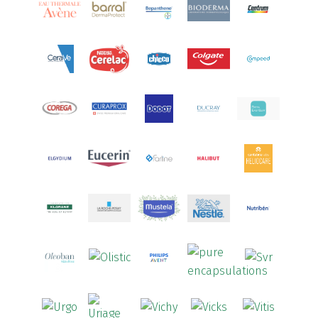
Aquilea
(3)
Aquoral
(1)
Arcalion
(1)
Arcid
(2)
Aredsan
(1)
Arkopharma
(57)
Armolipid
(1)
Arnidol
(3)
Arnigel
(1)
Artelac
(4)
Arterin
(3)
Arthrodont
(6)
ArtiActive
(2)
Artrocomplet
(1)
Artrozen
(1)
Aspegic
(1)