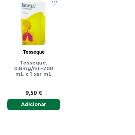
Tosseque
Tosseque,
0,8mg/mL-200
mL x 1 xar mL
9,50
€
Adicionar