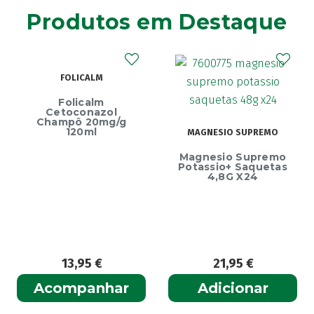
Agiolax
(2)
Produtos em Destaque
Ainara
(1)
Akildia
(1)
Akileïne
(14)
FOLICALM
Akilhiver
(1)
Alanerv
Folicalm
(1)
Cetoconazol
Alasod
Champô 20mg/g
(1)
120ml
MAGNESIO SUPREMO
Alcura
(1)
Ec
Magnesio Supremo
Alerjon
Endu
(1)
Potassio+ Saquetas
4,8G X24
Algasiv
(2)
Algesal
(1)
Aliand
(2)
Alifar
(1)
Alka-Seltzer
(1)
13,95
€
21,95
€
ALL TEST
(3)
Acompanhar
Adicionar
Allergodil
(2)