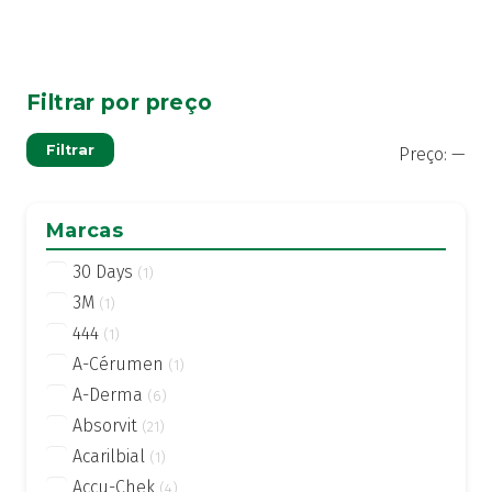
Filtrar por preço
Pre
Pre
Filtrar
Preço:
—
mí
má
Marcas
30 Days
(1)
3M
(1)
444
(1)
A-Cérumen
(1)
A-Derma
(6)
Absorvit
(21)
Acarilbial
(1)
Accu-Chek
(4)