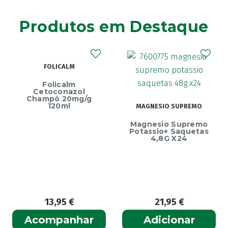
Agiolax
(2)
Produtos em Destaque
Ainara
(1)
Akildia
(1)
Akileïne
(14)
FOLICALM
Akilhiver
(1)
Alanerv
(1)
Folicalm
etoconazol
Alasod
(1)
mpô 20mg/g
E
120ml
MAGNESIO SUPREMO
Alcura
(1)
Ecrin
Magnesio Supremo
Alerjon
Endure
(1)
Potassio+ Saquetas
4,8G X24
Algasiv
(2)
Algesal
(1)
Aliand
(2)
Alifar
(1)
Alka-Seltzer
(1)
13,95
€
21,95
€
1
ALL TEST
(3)
ompanhar
Adicionar
Ad
Allergodil
(2)