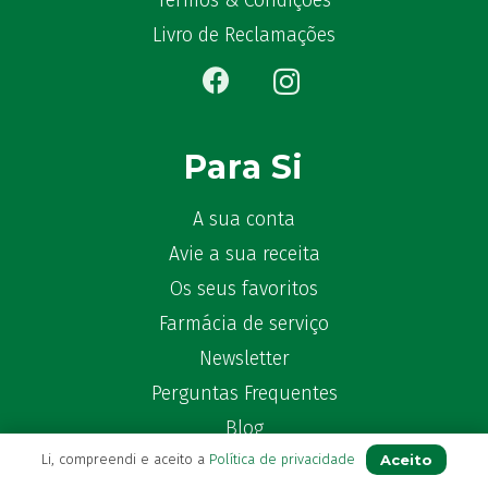
Termos & Condições
Bêlisina
(1)
Livro de Reclamações
Ben-u-gripe
(1)
Ben-U-Ron
(6)
Benaderma
(1)
Benflux
(4)
Para Si
Benylin
(1)
Benzac
(2)
A sua conta
Benzacare
(2)
Avie a sua receita
Bepanthen
(5)
Os seus favoritos
Bepanthene
(10)
Farmácia de serviço
Bequisan
(1)
Newsletter
Betadine
(9)
Beter
Perguntas Frequentes
(16)
Bexident
(7)
Blog
Bi-Oralsuero
(1)
Aceito
Li, compreendi e aceito a
Política de privacidade
Biafine
(2)