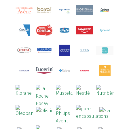
Aquoral
(1)
Arcalion
(1)
Arcid
(2)
Aredsan
(1)
Arkopharma
(57)
Armolipid
(1)
Arnidol
(3)
Arnigel
(1)
Artelac
(4)
Arterin
(3)
Arthrodont
(6)
ArtiActive
(2)
Artrocomplet
(1)
Artrozen
(1)
Aspegic
(1)
Aspirina
(4)