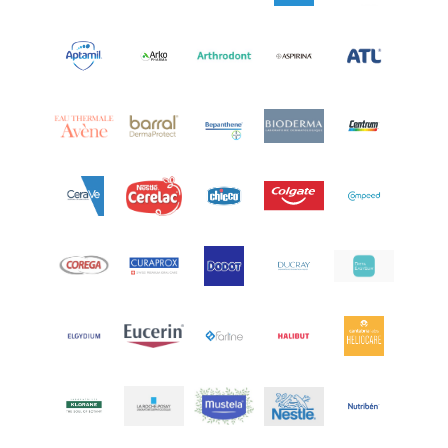
Aquoral
(1)
Arcalion
(1)
Arcid
(2)
Aredsan
(1)
Arkopharma
(57)
Armolipid
(1)
Arnidol
(3)
Arnigel
(1)
Artelac
(4)
Arterin
(3)
Arthrodont
(6)
ArtiActive
(2)
Artrocomplet
(1)
Artrozen
(1)
Aspegic
(1)
Aspirina
(4)