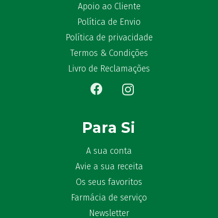
Bêlisina
(1)
Apoio ao Cliente
Ben-u-gripe
(1)
Política de Envio
Ben-U-Ron
(6)
Política de privacidade
Benaderma
(1)
Termos & Condições
Benflux
(4)
Livro de Reclamações
Benylin
(1)
Benzac
(2)
Benzacare
(2)
Bepanthen
(5)
Bepanthene
Para Si
(10)
Bequisan
(1)
Betadine
A sua conta
(9)
Beter
(16)
Avie a sua receita
Bexident
(7)
Os seus favoritos
Bi-Oralsuero
(1)
Farmácia de serviço
Biafine
(2)
Newsletter