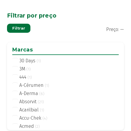
Filtrar por preço
Pre
Pre
Filtrar
Preço:
—
mí
má
Marcas
30 Days
(1)
3M
(1)
444
(1)
A-Cérumen
(1)
A-Derma
(6)
Absorvit
(21)
Acarilbial
(1)
Accu-Chek
(4)
Acmed
(2)