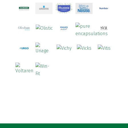
ATL
(12)
Atyflor
(2)
Audispray
(2)
Avène
(88)
Azora
(1)
B-Lift
(2)
Baciginal
(2)
Bailleul Dermatologie
(4)
balene by Bexident
(6)
Bambo Nature
(1)
Barral
(18)
BD
(4)
Bebegel
(1)
Becozyme
(2)
Bekunis
(2)
Bêlisina
(1)