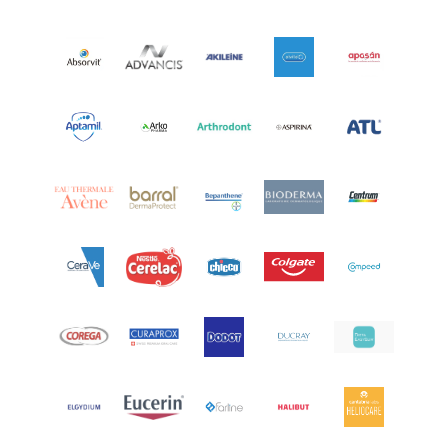
Arcalion
(1)
Arcid
(2)
Aredsan
(1)
Arkopharma
(57)
Armolipid
(1)
Arnidol
(3)
Arnigel
(1)
Artelac
(4)
Arterin
(3)
Arthrodont
(6)
ArtiActive
(2)
Artrocomplet
(1)
Artrozen
(1)
Aspegic
(1)
Aspirina
(4)
Astrilax
(1)