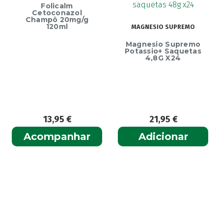
Ainara
(1)
Folicalm
Cetoconazol
Akildia
(1)
Champô 20mg/g
120ml
MAGNESIO SUPREMO
Akileïne
(14)
Magnesio Supremo
Akilhiver
(1)
Potassio+ Saquetas
4,8G X24
Alanerv
(1)
Alasod
(1)
Alcura
(1)
Alerjon
(1)
Algasiv
(2)
13,95
€
21,95
€
Algesal
(1)
Acompanhar
Adicionar
Aliand
(2)
Alifar
(1)
Alka-Seltzer
(1)
ALL TEST
(3)
Allergodil
(2)
Allergodil OD
(1)