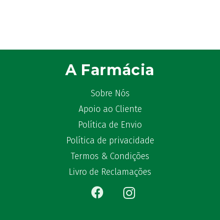
ATL
(12)
Atyflor
(2)
Audispray
(2)
Avène
(88)
Azora
(1)
A Farmácia
B-Lift
(2)
Baciginal
(2)
Sobre Nós
Bailleul Dermatologie
(4)
Apoio ao Cliente
balene by Bexident
(6)
Política de Envio
Bambo Nature
(1)
Política de privacidade
Barral
(18)
BD
Termos & Condições
(4)
Bebegel
(1)
Livro de Reclamações
Becozyme
(2)
Bekunis
(2)
Bêlisina
(1)