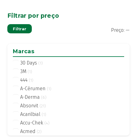
Filtrar por preço
Pre
Pre
Filtrar
Preço:
—
mí
má
Marcas
30 Days
(1)
3M
(1)
444
(1)
A-Cérumen
(1)
A-Derma
(6)
Absorvit
(21)
Acarilbial
(1)
Accu-Chek
(4)
Acmed
(2)