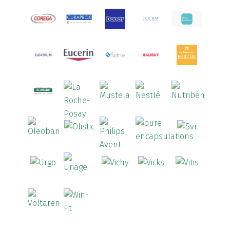
Arcalion
(1)
Arcid
(2)
Aredsan
(1)
Arkopharma
(57)
Armolipid
(1)
Arnidol
(3)
Arnigel
(1)
Artelac
(4)
Arterin
(3)
Arthrodont
(6)
ArtiActive
(2)
Artrocomplet
(1)
Artrozen
(1)
Aspegic
(1)
Aspirina
(4)
Astrilax
(1)