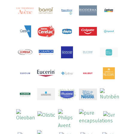
Aquoral
(1)
Arcalion
(1)
Arcid
(2)
Aredsan
(1)
Arkopharma
(57)
Armolipid
(1)
Arnidol
(3)
Arnigel
(1)
Artelac
(4)
Arterin
(3)
Arthrodont
(6)
ArtiActive
(2)
Artrocomplet
(1)
Artrozen
(1)
Aspegic
(1)
Aspirina
(4)