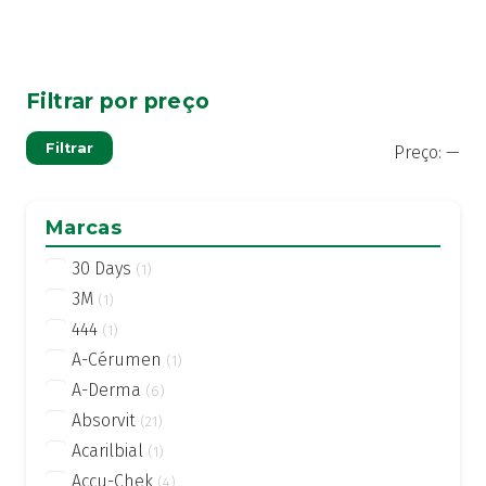
Filtrar por preço
Pre
Pre
Filtrar
Preço:
—
mí
má
Marcas
30 Days
(1)
3M
(1)
444
(1)
A-Cérumen
(1)
A-Derma
(6)
Absorvit
(21)
Acarilbial
(1)
Accu-Chek
(4)