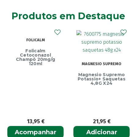
Agiolax
(2)
Produtos em Destaque
Ainara
(1)
Akildia
(1)
Akileïne
(14)
FOLICALM
Akilhiver
(1)
Alanerv
(1)
Folicalm
Cetoconazol
Alasod
(1)
Champô 20mg/g
120ml
MAGNESIO SUPREMO
Alcura
(1)
Ec
Magnesio Supremo
Alerjon
Endu
(1)
Potassio+ Saquetas
4,8G X24
Algasiv
(2)
Algesal
(1)
Aliand
(2)
Alifar
(1)
Alka-Seltzer
(1)
13,95
€
21,95
€
ALL TEST
(3)
Acompanhar
Adicionar
Allergodil
(2)