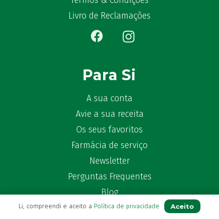
Termos & Condições
Bêlisina
(1)
Livro de Reclamações
Ben-u-gripe
(1)
Ben-U-Ron
(6)
Benaderma
(1)
Benflux
(4)
Para Si
Benylin
(1)
Benzac
(2)
A sua conta
Benzacare
(2)
Avie a sua receita
Bepanthen
(5)
Os seus favoritos
Bepanthene
(10)
Farmácia de serviço
Bequisan
(1)
Newsletter
Betadine
(9)
Beter
Perguntas Frequentes
(16)
Bexident
(7)
Blog
Bi-Oralsuero
(1)
Aceito
Li, compreendi e aceito a
Política de privacidade
Biafine
(2)