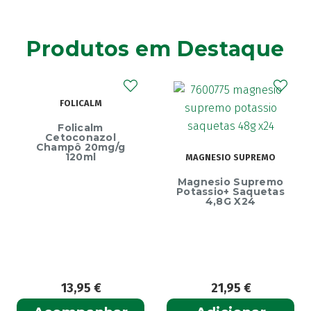
Aga
(2)
Agiolax
(2)
Produtos em Destaque
Ainara
(1)
Akildia
(1)
Akileïne
(14)
FOLICALM
Akilhiver
(1)
Folicalm
Alanerv
(1)
Cetoconazol
Champô 20mg/g
Alasod
(1)
120ml
MAGNESIO SUPREMO
Alcura
(1)
Magnesio Supremo
Alerjon
Potassio+ Saquetas
(1)
4,8G X24
Algasiv
(2)
Algesal
(1)
Aliand
(2)
Alifar
(1)
13,95
€
21,95
€
Alka-Seltzer
(1)
ALL TEST
(3)