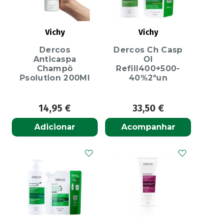
Vichy
Vichy
Dercos
Dercos Ch Casp
Anticaspa
Ol
Champô
Refill400+500-
Psolution 200Ml
40%2ªun
14,95
€
33,50
€
Adicionar
Acompanhar