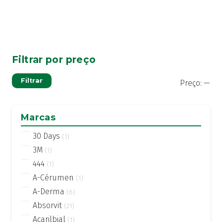
Filtrar por preço
Pre
Pre
Filtrar
Preço:
—
mí
má
Marcas
30 Days
(1)
3M
(1)
444
(1)
A-Cérumen
(1)
A-Derma
(6)
Absorvit
(21)
Acarilbial
(1)