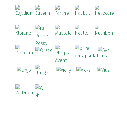
Aspirina
(4)
Astrilax
(1)
ATL
(12)
Atyflor
(2)
Audispray
(2)
Avène
(88)
Azora
(1)
B-Lift
(2)
Baciginal
(2)
Bailleul Dermatologie
(4)
balene by Bexident
(6)
Bambo Nature
(1)
Barral
(18)
BD
(4)
Bebegel
(1)
Becozyme
(2)