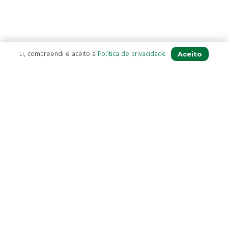
Bekunis
(2)
Bêlisina
(1)
Ben-u-gripe
(1)
Ben-U-Ron
Aceito
Li, compreendi e aceito a
Política de privacidade
(6)
Benaderma
(1)
Benflux
(4)
A Farmácia
Benylin
(1)
Benzac
(2)
Sobre Nós
Benzacare
(2)
Apoio ao Cliente
Bepanthen
(5)
Política de Envio
Bepanthene
(10)
Política de privacidade
Bequisan
(1)
Termos & Condições
Betadine
(9)
Livro de Reclamações
Beter
(16)
Bexident
(7)
Bi-Oralsuero
(1)