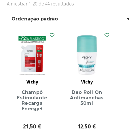
A mostrar 1–20 de 44 resultados
Vichy
Vichy
Champô
Deo Roll On
Estimulante
Antimanchas
Recarga
50ml
Energy+
21,50
€
12,50
€