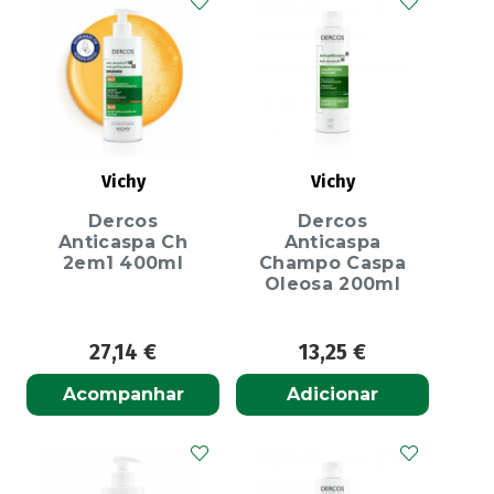
Vichy
Vichy
Dercos
Dercos
Anticaspa Ch
Anticaspa
2em1 400ml
Champo Caspa
Oleosa 200ml
27,14
€
13,25
€
Acompanhar
Adicionar