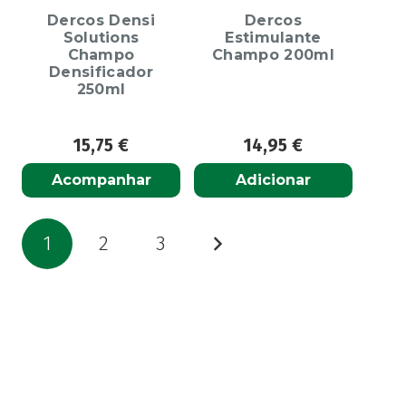
Dercos Densi
Dercos
Solutions
Estimulante
Champo
Champo 200ml
Densificador
250ml
15,75
€
14,95
€
Acompanhar
Adicionar
Paginação
1
2
3
dos
conteúdos