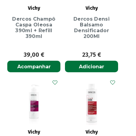
Vichy
Vichy
Dercos Champô
Dercos Densi
Caspa Oleosa
Balsamo
390ml + Refill
Densificador
390ml
200Ml
39,00
€
23,75
€
Acompanhar
Adicionar
Vichy
Vichy