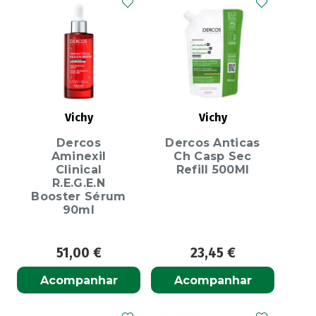
Vichy
Vichy
Dercos
Dercos Anticas
Aminexil
Ch Casp Sec
Clinical
Refill 500Ml
R.E.G.E.N
Booster Sérum
90ml
51,00
€
23,45
€
Acompanhar
Acompanhar