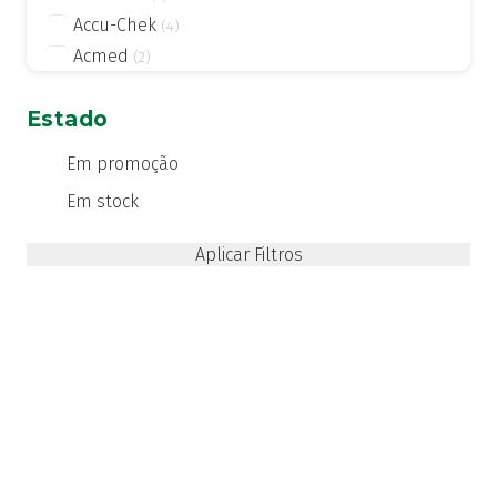
Accu-Chek
(4)
Acmed
(2)
Actifed
(2)
Estado
Actius
(4)
Activsil
(2)
Em promoção
Actreen
(1)
Em stock
Actronadol
(1)
Acutil
(3)
ADA care
(1)
Adiprox
(1)
Advancis
(24)
Advantage
(1)
Advantix
(2)
Advocate
(4)
Aero-OM
(10)
Aerochamber
(4)