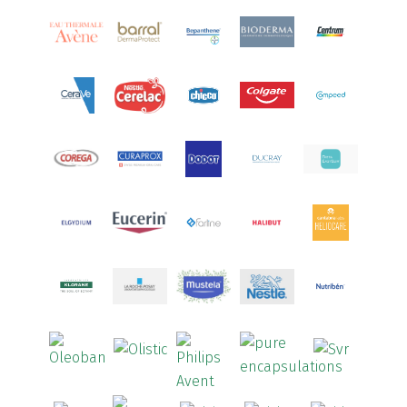
Aquoral
(1)
Arcalion
(1)
Arcid
(2)
Aredsan
(1)
Arkopharma
(57)
Armolipid
(1)
Arnidol
(3)
Arnigel
(1)
Artelac
(4)
Arterin
(3)
Arthrodont
(6)
ArtiActive
(2)
Artrocomplet
(1)
Artrozen
(1)
Aspegic
(1)
Aspirina
(4)