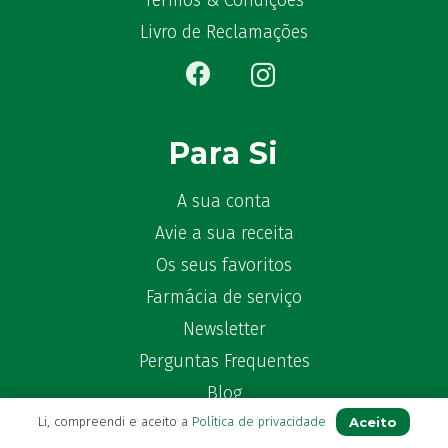
Termos & Condições
Bêlisina
(1)
Livro de Reclamações
Ben-u-gripe
(1)
Ben-U-Ron
(6)
Benaderma
(1)
Benflux
(4)
Para Si
Benylin
(1)
Benzac
(2)
A sua conta
Benzacare
(2)
Avie a sua receita
Bepanthen
(5)
Os seus favoritos
Bepanthene
(10)
Farmácia de serviço
Bequisan
(1)
Newsletter
Betadine
(9)
Beter
Perguntas Frequentes
(16)
Bexident
(7)
Blog
Bi-Oralsuero
(1)
Aceito
Li, compreendi e aceito a
Política de privacidade
Biafine
(2)