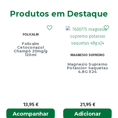
Agiolax
(2)
Produtos em Destaque
Ainara
(1)
Akildia
(1)
Akileïne
(14)
FOLICALM
Akilhiver
(1)
Alanerv
(1)
Folicalm
etoconazol
Alasod
(1)
mpô 20mg/g
E
120ml
MAGNESIO SUPREMO
Alcura
(1)
Ecrin
Magnesio Supremo
Alerjon
Endure
(1)
Potassio+ Saquetas
4,8G X24
Algasiv
(2)
Algesal
(1)
Aliand
(2)
Alifar
(1)
Alka-Seltzer
(1)
13,95
€
21,95
€
1
ALL TEST
(3)
ompanhar
Adicionar
Ad
Allergodil
(2)