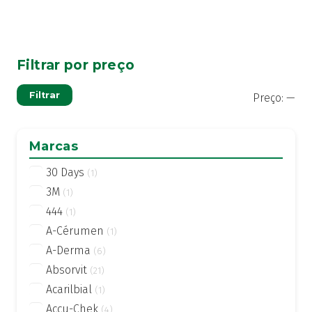
Filtrar por preço
Pre
Pre
Filtrar
Preço:
—
mí
má
Marcas
30 Days
(1)
3M
(1)
444
(1)
A-Cérumen
(1)
A-Derma
(6)
Absorvit
(21)
Acarilbial
(1)
Accu-Chek
(4)