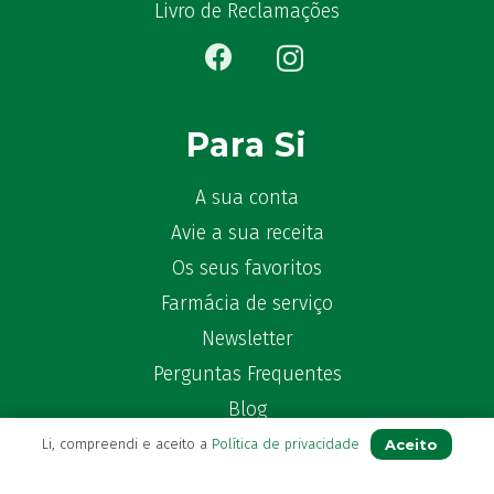
Bêlisina
(1)
Livro de Reclamações
Ben-u-gripe
(1)
Ben-U-Ron
(6)
Benaderma
(1)
Benflux
(4)
Para Si
Benylin
(1)
Benzac
(2)
A sua conta
Benzacare
(2)
Avie a sua receita
Bepanthen
(5)
Os seus favoritos
Bepanthene
(10)
Farmácia de serviço
Bequisan
(1)
Newsletter
Betadine
(9)
Perguntas Frequentes
Beter
(16)
Bexident
Blog
(7)
Bi-Oralsuero
(1)
Aceito
Li, compreendi e aceito a
Política de privacidade
Biafine
(2)