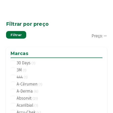
Filtrar por preço
Pre
Pre
Filtrar
Preço:
—
mí
má
Marcas
30 Days
(1)
3M
(1)
444
(1)
A-Cérumen
(1)
A-Derma
(6)
Absorvit
(21)
Acarilbial
(1)
Accu-Chek
(4)