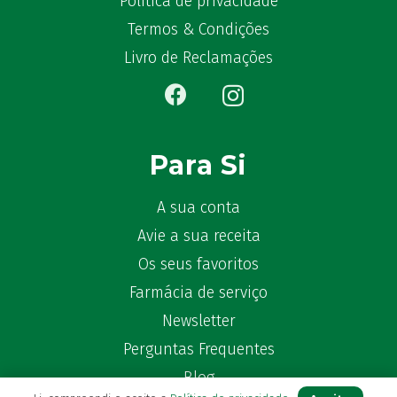
Política de privacidade
Bêlisina
(1)
Termos & Condições
Ben-u-gripe
(1)
Livro de Reclamações
Ben-U-Ron
(6)
Benaderma
(1)
Benflux
(4)
Benylin
(1)
Para Si
Benzac
(2)
Benzacare
(2)
A sua conta
Bepanthen
(5)
Avie a sua receita
Bepanthene
(10)
Os seus favoritos
Bequisan
(1)
Farmácia de serviço
Betadine
(9)
Beter
Newsletter
(16)
Bexident
(7)
Perguntas Frequentes
Bi-Oralsuero
(1)
Blog
Biafine
(2)