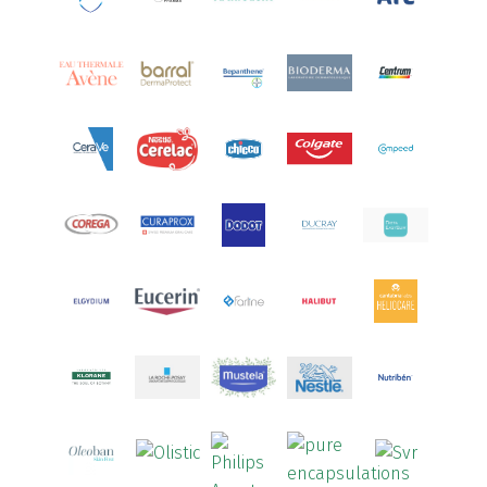
Aquoral
(1)
Arcalion
(1)
Arcid
(2)
Aredsan
(1)
Arkopharma
(57)
Armolipid
(1)
Arnidol
(3)
Arnigel
(1)
Artelac
(4)
Arterin
(3)
Arthrodont
(6)
ArtiActive
(2)
Artrocomplet
(1)
Artrozen
(1)
Aspegic
(1)
Aspirina
(4)