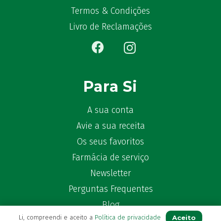
Bekunis
(2)
Termos & Condições
Bêlisina
(1)
Livro de Reclamações
Ben-u-gripe
(1)
Ben-U-Ron
(6)
Benaderma
(1)
Benflux
(4)
Para Si
Benylin
(1)
Benzac
(2)
A sua conta
Benzacare
(2)
Avie a sua receita
Bepanthen
(5)
Os seus favoritos
Bepanthene
(10)
Farmácia de serviço
Bequisan
(1)
Newsletter
Betadine
(9)
Beter
(16)
Perguntas Frequentes
Bexident
(7)
Blog
Bi-Oralsuero
(1)
Aceito
Li, compreendi e aceito a
Política de privacidade