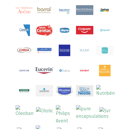
Aquoral
(1)
Arcalion
(1)
Arcid
(2)
Aredsan
(1)
Arkopharma
(57)
Armolipid
(1)
Arnidol
(3)
Arnigel
(1)
Artelac
(4)
Arterin
(3)
Arthrodont
(6)
ArtiActive
(2)
Artrocomplet
(1)
Artrozen
(1)
Aspegic
(1)
Aspirina
(4)