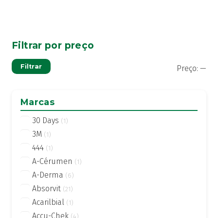
Filtrar por preço
Pre
Pre
Filtrar
Preço:
—
mí
má
Marcas
30 Days
(1)
3M
(1)
444
(1)
A-Cérumen
(1)
A-Derma
(6)
Absorvit
(21)
Acarilbial
(1)
Accu-Chek
(4)