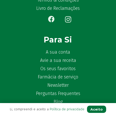
Termos & Condições
Bêlisina
(1)
Livro de Reclamações
Ben-u-gripe
(1)
Ben-U-Ron
(6)
Benaderma
(1)
Benflux
(4)
Para Si
Benylin
(1)
Benzac
(2)
A sua conta
Benzacare
(2)
Avie a sua receita
Bepanthen
(5)
Os seus favoritos
Bepanthene
(10)
Farmácia de serviço
Bequisan
(1)
Newsletter
Betadine
(9)
Beter
Perguntas Frequentes
(16)
Bexident
(7)
Blog
Bi-Oralsuero
(1)
Aceito
Li, compreendi e aceito a
Política de privacidade
Biafine
(2)