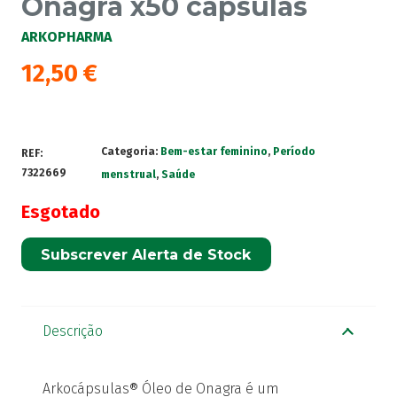
Onagra x50 cápsulas
ARKOPHARMA
12,50
€
Categoria:
Bem-estar feminino
,
Período
REF:
7322669
menstrual
,
Saúde
Esgotado
Subscrever Alerta de Stock
Descrição
Arkocápsulas® Óleo de Onagra é um