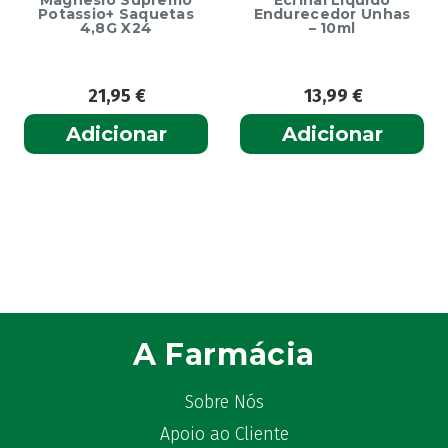
Magnesio Supremo
Ecrinal Líquido
Potassio+ Saquetas
Endurecedor Unhas
4,8G X24
– 10ml
21,95
€
13,99
€
Adicionar
Adicionar
A Farmácia
Sobre Nós
Apoio ao Cliente