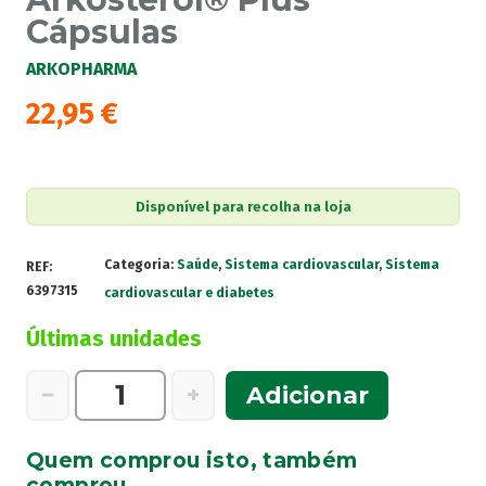
Cápsulas
ARKOPHARMA
22,95
€
Disponível para recolha na loja
Categoria:
Saúde
,
Sistema cardiovascular
,
Sistema
REF:
6397315
cardiovascular e diabetes
Últimas unidades
Quantidade
−
+
Adicionar
de
Arkosterol®
Quem comprou isto, também
Plus
comprou