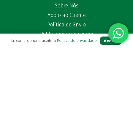
Sobre Nós
Apoio ao Cliente
Política de Envio
Política de privacidade
Aceito
Li, compreendi e aceito a
Política de privacidade
Termos & Condições
Livro de Reclamações
Para Si
A sua conta
Avie a sua receita
Os seus favoritos
Farmácia de serviço