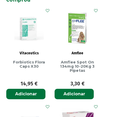
Cápsulas
Vitaceutics
Amflee
Forbiotics Flora
Amflee Spot On
Caps X30
134mg 10-20Kg 3
Pipetas
14,95
€
3,30
€
Adicionar
Adicionar