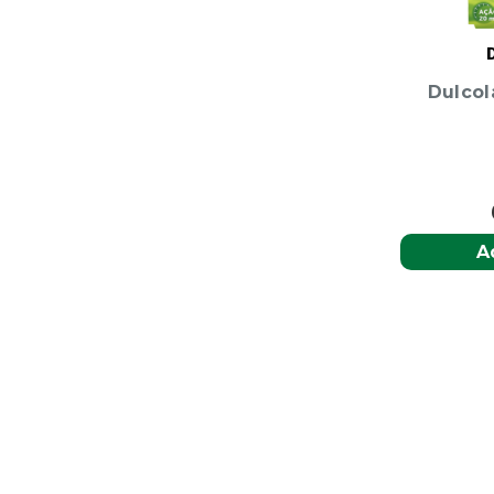
Dulcol
A