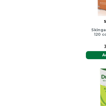
S
Skinga
120 c
A