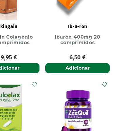
kingain
Ib-u-ron
in Colagénio
Iburon 400mg 20
omprimidos
comprimidos
39,95
€
6,50
€
dicionar
Adicionar