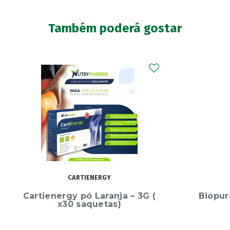
Também poderá gostar
CARTIENERGY
Y FARMA
ergy pó Laranja – 3G (
Biopure Max 30 Cá
x30 saquetas)