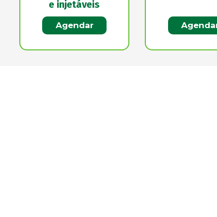
e injetáveis
Agendar
Agenda