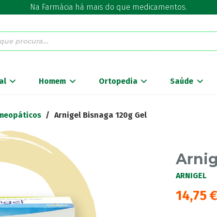
Na Farmácia há mais do que medicamentos.
al
Homem
Ortopedia
Saúde
meopáticos
/
Arnigel Bisnaga 120g Gel
Arnig
ARNIGEL
14,75