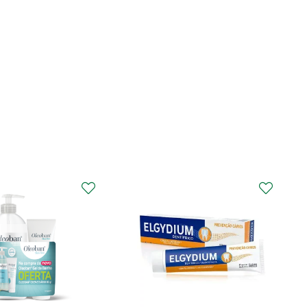
CURAPROX
Curaprox Surgical
Escova Dentes Mega
Soft