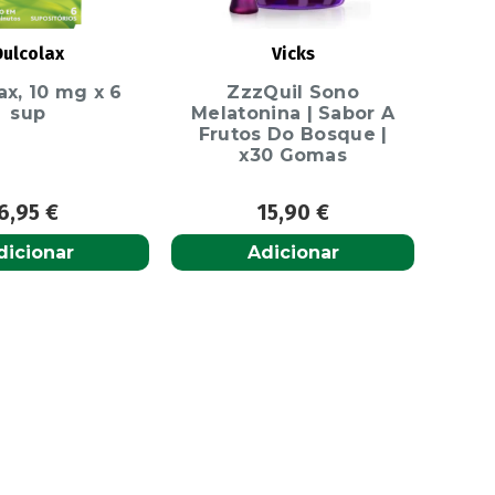
Dulcolax
Vicks
ax, 10 mg x 6
ZzzQuil Sono
sup
Melatonina | Sabor A
Frutos Do Bosque |
x30 Gomas
6,95
€
15,90
€
dicionar
Adicionar