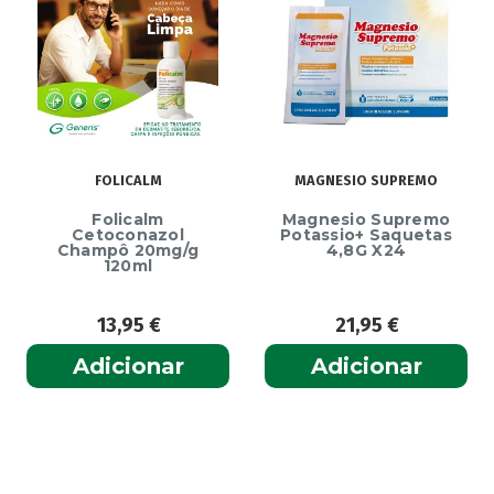
MAGNESIO SUPREMO
ECRINAL
Magnesio Supremo
Ecrinal Líquido
Potassio+ Saquetas
Endurecedor Unhas
4,8G X24
– 10ml
21,95
€
13,99
€
Adicionar
Adicionar