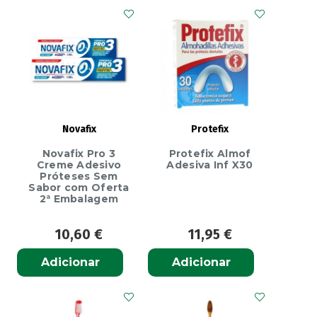
Dentífrico
75ml
|
Proteção
Diária
para
Dentes
Novafix
Protefix
e
Novafix Pro 3
Protefix Almof
Gengivas
Creme Adesivo
Adesiva Inf X30
Próteses Sem
Sabor com Oferta
2ª Embalagem
10,60
€
11,95
€
Adicionar
Adicionar