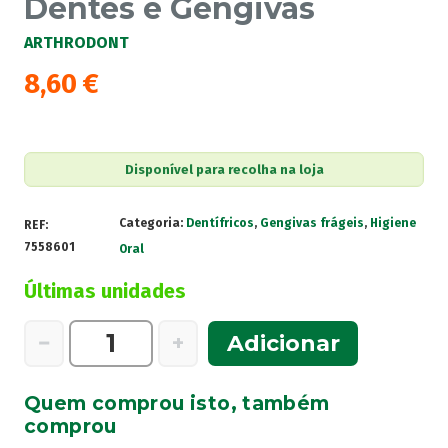
Dentes e Gengivas
ARTHRODONT
8,60
€
Disponível para recolha na loja
Categoria:
Dentífricos
,
Gengivas frágeis
,
Higiene
REF:
7558601
Oral
Últimas unidades
Quantidade
−
+
Adicionar
de
Arthrodont
Quem comprou isto, também
Protect+
comprou
Gel