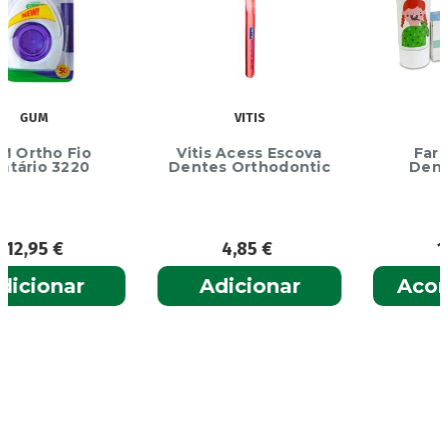
VITIS
FARLINE
Vitis Acess Escova
Farline Pasta
Dentes Orthodontic
Dentes Junior
Menta
4,85
€
1,95
€
Adicionar
Acompanhar