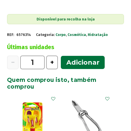
Disponível para recolha na loja
REF:
6576314
Categoria:
Corpo
,
Cosmética
,
Hidratação
Últimas unidades
Quantidade
−
+
Adicionar
de
Atl
Quem comprou isto, também
Creme
comprou
Hidratante
100g