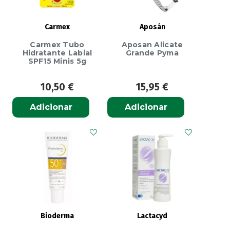
Carmex
Aposán
Carmex Tubo
Aposan Alicate
Hidratante Labial
Grande Pyma
SPF15 Minis 5g
10,50
€
15,95
€
Adicionar
Adicionar
Bioderma
Lactacyd