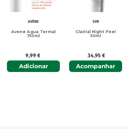
AVÈNE
SVR
Avene Agua Termal
Clairial Night Peel
150ml
50ml
9,99
€
34,95
€
Adicionar
Acompanhar