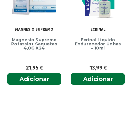
MAGNESIO SUPREMO
ECRINAL
Magnesio Supremo
Ecrinal Líquido
Potassio+ Saquetas
Endurecedor Unhas
4,8G X24
– 10ml
21,95
€
13,99
€
Adicionar
Adicionar