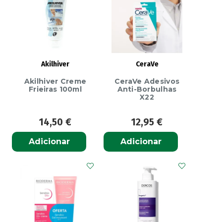
SPF50
40Ml
Akilhiver
CeraVe
Akilhiver Creme
CeraVe Adesivos
Frieiras 100ml
Anti-Borbulhas
X22
14,50
€
12,95
€
Adicionar
Adicionar