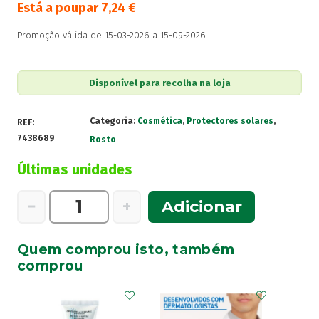
Está a poupar
7,24
€
Promoção válida de 15-03-2026 a 15-09-2026
Disponível para recolha na loja
Categoria:
Cosmética
,
Protectores solares
,
REF:
7438689
Rosto
Últimas unidades
Quantidade
−
+
Adicionar
de
Avene
Quem comprou isto, também
Solar
comprou
Anti-
Age
Fl