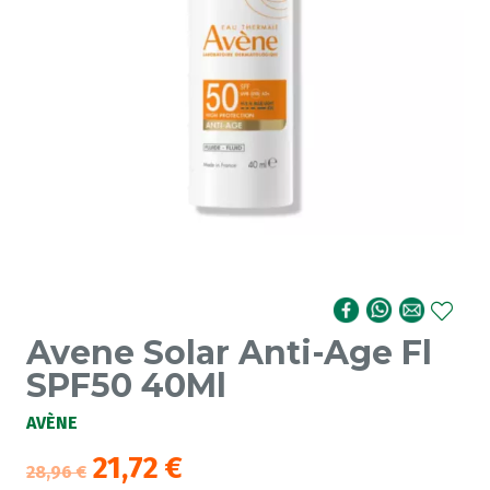
Avene Solar Anti-Age Fl
SPF50 40Ml
AVÈNE
21,72
€
28,96
€