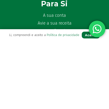
Para Si
A sua conta
Avie a sua receita
Os seus favoritos
Aceito
Li, compreendi e aceito a
Política de privacidade
Farmácia de serviço
Newsletter
Perguntas Frequentes
Blog
Contactos
(+351) 296 282 037
Chamada para a rede fixa nacional
(+351) 964 804 190
Chamada para a rede móvel nacional