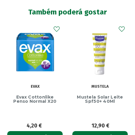
Também poderá gostar
EVAX
MUSTELA
Evax Cottonlike
Mustela Solar Leite
Penso Normal X20
Spf50+ 40Ml
4,20
€
12,90
€