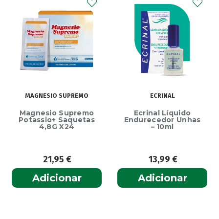
MAGNESIO SUPREMO
ECRINAL
Magnesio Supremo
Ecrinal Líquido
Potassio+ Saquetas
Endurecedor Unhas
4,8G X24
– 10ml
21,95
€
13,99
€
Adicionar
Adicionar