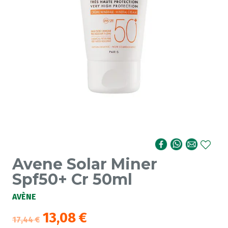
Avene Solar Miner
Spf50+ Cr 50ml
AVÈNE
13,08
€
17,44
€