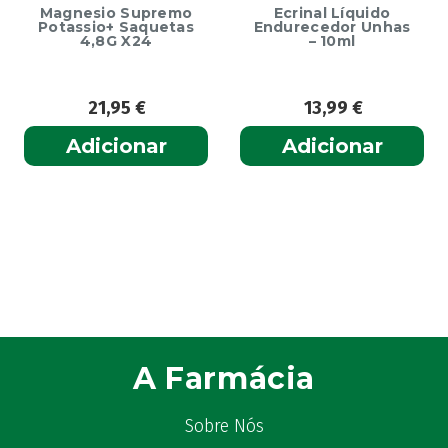
Magnesio Supremo
Ecrinal Líquido
Potassio+ Saquetas
Endurecedor Unhas
4,8G X24
– 10ml
21,95
€
13,99
€
Adicionar
Adicionar
A Farmácia
Sobre Nós