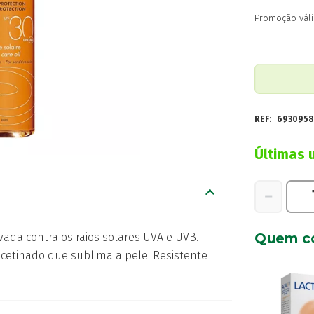
Promoção váli
REF:
6930958
Últimas 
Quantidad
−
de
Solar
Quem c
ada contra os raios solares UVA e UVB.
Óleo
etinado que sublima a pele. Resistente
Spf30
200ml