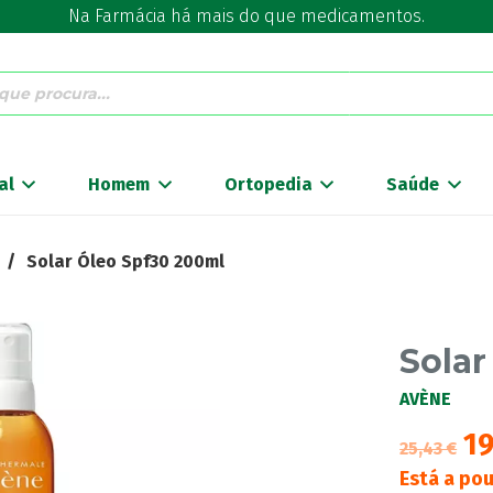
Na Farmácia há mais do que medicamentos.
al
Homem
Ortopedia
Saúde
/
Solar Óleo Spf30 200ml
Solar
AVÈNE
1
25,43
€
Está a po