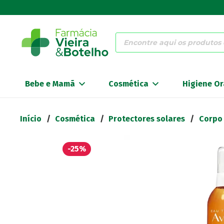
Products
search
Bebe e Mamã
Cosmética
Higiene Or
Início
/
Cosmética
/
Protectores solares
/
Corpo
-25%