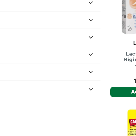
L
Lac
Higi
A