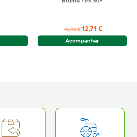
Bruma FPS 50+
12,71
€
16,95
€
Acompanhar