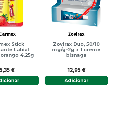
Carmex
Zovirax
mex Stick
Zovirax Duo, 50/10
tante Labial
mg/g-2g x 1 creme
Morango 4,25g
bisnaga
5,35
€
12,95
€
dicionar
Adicionar