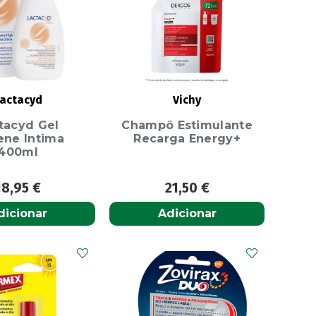
actacyd
Vichy
tacyd Gel
Champô Estimulante
ene Intima
Recarga Energy+
400ml
18,95
€
21,50
€
dicionar
Adicionar