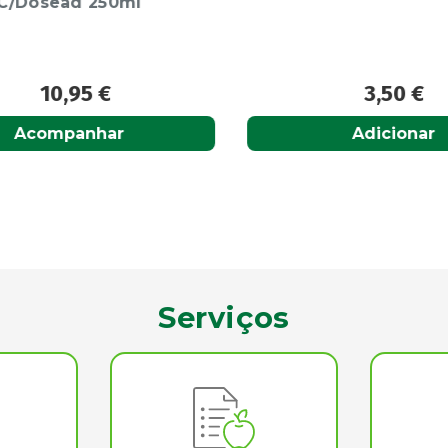
/Dosead 250ml
10,95
€
3,50
€
Acompanhar
Adicionar
Serviços