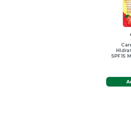
Car
Hidra
SPF15 
A