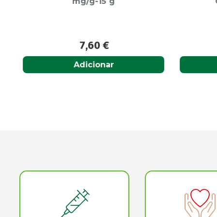
mg/g-15 g
C
7,60
€
Adicionar